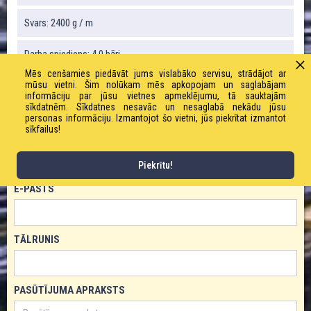
Svars: 2400 g / m
Darba spiediens: 4,0 bāri
Mēs cenšamies piedāvāt jums vislabāko servisu, strādājot ar
mūsu vietni. Šim nolūkam mēs apkopojam un saglabājam
informāciju par jūsu vietnes apmeklējumu, tā sauktajām
PASŪTĪT PRODUKTU!
sīkdatnēm. Sīkdatnes nesavāc un nesaglabā nekādu jūsu
personas informāciju. Izmantojot šo vietni, jūs piekrītat izmantot
sīkfailus!
VĀRDS
Piekrītu!
E-PASTS
TĀLRUNIS
PASŪTĪJUMA APRAKSTS