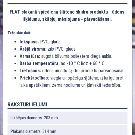
FLAT plakanā spiediena šļūtene šķidru produktu - ūdens,
šķīdumu, skābju, mēslojuma - pārvadāšanai.
Tehniskie dati:
Iekšpusē:
PVC, gluda.
Ārējā virsma:
zils PVC, gluds.
Armatūra:
augsta blīvuma poliestera diega aukla.
Darba temperatūra:
no -10 ° C līdz + 60 ° C.
Lietošana:
ūdens un citu šķidru produktu pārvadāšanai.
Priekšrocības:
viegla un spēcīga šļūtene, izturīga pret
laika apstākļiem, zema nodiluma un ķīmiskā iedarbība.
RAKSTURLIELUMI
Iekšējais diametrs: 203 mm
Plakans diametrs: 314 mm