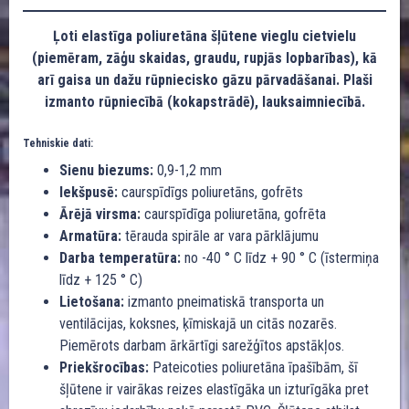
Ļoti elastīga poliuretāna šļūtene vieglu cietvielu
(piemēram, zāģu skaidas, graudu, rupjās lopbarības), kā
arī gaisa un dažu rūpniecisko gāzu pārvadāšanai. Plaši
izmanto rūpniecībā (kokapstrādē), lauksaimniecībā.
Tehniskie dati:
Sienu biezums:
0,9-1,2 mm
Iekšpusē:
caurspīdīgs poliuretāns, gofrēts
Ārējā virsma:
caurspīdīga poliuretāna, gofrēta
Armatūra:
tērauda spirāle ar vara pārklājumu
Darba temperatūra:
no -40 ° C līdz + 90 ° C (īstermiņa
līdz + 125 ° C)
Lietošana:
izmanto pneimatiskā transporta un
ventilācijas, koksnes, ķīmiskajā un citās nozarēs.
Piemērots darbam ārkārtīgi sarežģītos apstākļos.
Priekšrocības:
Pateicoties poliuretāna īpašībām, šī
šļūtene ir vairākas reizes elastīgāka un izturīgāka pret