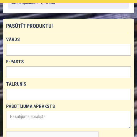
Darba spiediens: 1,35 bāri
PASŪTĪT PRODUKTU!
VĀRDS
E-PASTS
TĀLRUNIS
PASŪTĪJUMA APRAKSTS