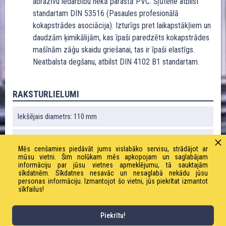
abrazīvu iedarbību nekā parastā PVC. Šļūtene atbilst
standartam DIN 53516 (Pasaules profesionālā
kokapstrādes asociācija). Izturīgs pret laikapstākļiem un
daudzām ķimikālijām, kas īpaši paredzēts kokapstrādes
mašīnām zāģu skaidu griešanai, tas ir īpaši elastīgs.
Neatbalsta degšanu, atbilst DIN 4102 B1 standartam.
RAKSTURLIELUMI
Iekšējais diametrs: 110 mm
Ārējais diametrs: 121 mm
Mēs cenšamies piedāvāt jums vislabāko servisu, strādājot ar
mūsu vietni. Šim nolūkam mēs apkopojam un saglabājam
Liekuma rādiuss: 179 mm
informāciju par jūsu vietnes apmeklējumu, tā sauktajām
sīkdatnēm. Sīkdatnes nesavāc un nesaglabā nekādu jūsu
personas informāciju. Izmantojot šo vietni, jūs piekrītat izmantot
Vakuums: 0,46 bāri
sīkfailus!
Svars: 1610 g / m
Piekrītu!