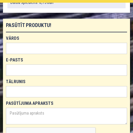
Darba spiediens: 0,75 bāri
PASŪTĪT PRODUKTU!
VĀRDS
E-PASTS
TĀLRUNIS
PASŪTĪJUMA APRAKSTS