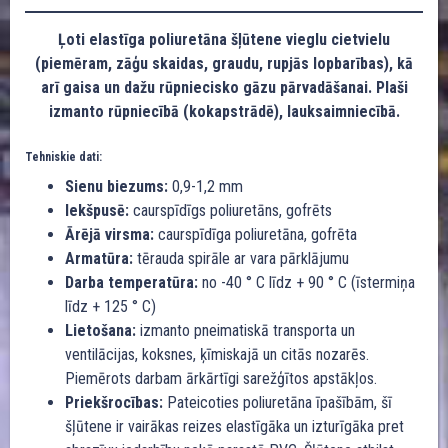
Ļoti elastīga poliuretāna šļūtene vieglu cietvielu
(piemēram, zāģu skaidas, graudu, rupjās lopbarības), kā
arī gaisa un dažu rūpniecisko gāzu pārvadāšanai. Plaši
izmanto rūpniecībā (kokapstrādē), lauksaimniecībā.
Tehniskie dati:
Sienu biezums:
0,9-1,2 mm
Iekšpusē:
caurspīdīgs poliuretāns, gofrēts
Ārējā virsma:
caurspīdīga poliuretāna, gofrēta
Armatūra:
tērauda spirāle ar vara pārklājumu
Darba temperatūra:
no -40 ° C līdz + 90 ° C (īstermiņa
līdz + 125 ° C)
Lietošana:
izmanto pneimatiskā transporta un
ventilācijas, koksnes, ķīmiskajā un citās nozarēs.
Piemērots darbam ārkārtīgi sarežģītos apstākļos.
Priekšrocības:
Pateicoties poliuretāna īpašībām, šī
šļūtene ir vairākas reizes elastīgāka un izturīgāka pret