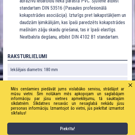
abrazīvu iedarbību nekā parastā PVC. Šļūtene atbilst
standartam DIN 53516 (Pasaules profesionālā
kokapstrādes asociācija). Izturīgs pret laikapstākļiem un
daudzām ķimikālijām, kas īpaši paredzēts kokapstrādes
mašīnām zāģu skaidu griešanai, tas ir īpaši elastīgs.
Neatbalsta degšanu, atbilst DIN 4102 B1 standartam.
RAKSTURLIELUMI
Iekšējais diametrs: 180 mm
Ārējais diametrs: 191 mm
Mēs cenšamies piedāvāt jums vislabāko servisu, strādājot ar
mūsu vietni. Šim nolūkam mēs apkopojam un saglabājam
Liekuma rādiuss: 285 mm
informāciju par jūsu vietnes apmeklējumu, tā sauktajām
sīkdatnēm. Sīkdatnes nesavāc un nesaglabā nekādu jūsu
personas informāciju. Izmantojot šo vietni, jūs piekrītat izmantot
Vakuums: 0,18 bāri
sīkfailus!
Svars: 2820 g / m
Piekrītu!