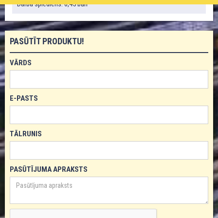
Darba spiediens: 0,45 bāri
PASŪTĪT PRODUKTU!
VĀRDS
E-PASTS
TĀLRUNIS
PASŪTĪJUMA APRAKSTS