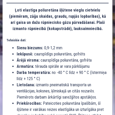
Ļoti elastīga poliuretāna šļūtene vieglu cietvielu
(piemēram, zāģu skaidas, graudu, rupjās lopbarības), kā
arī gaisa un dažu rūpniecisko gāzu pārvadāšanai. Plaši
izmanto rūpniecībā (kokapstrādē), lauksaimniecībā.
Tehniskie dati:
Sienu biezums:
0,9-1,2 mm
Iekšpusē:
caurspīdīgs poliuretāns, gofrēts
Ārējā virsma:
caurspīdīga poliuretāna, gofrēta
Armatūra:
tērauda spirāle ar vara pārklājumu
Darba temperatūra:
no -40 ° C līdz + 90 ° C (īstermiņa
līdz + 125 ° C)
Lietošana:
izmanto pneimatiskā transporta un
ventilācijas, koksnes, ķīmiskajā un citās nozarēs.
Piemērots darbam ārkārtīgi sarežģītos apstākļos.
Priekšrocības:
Pateicoties poliuretāna īpašībām, šī
šļūtene ir vairākas reizes elastīgāka un izturīgāka pret