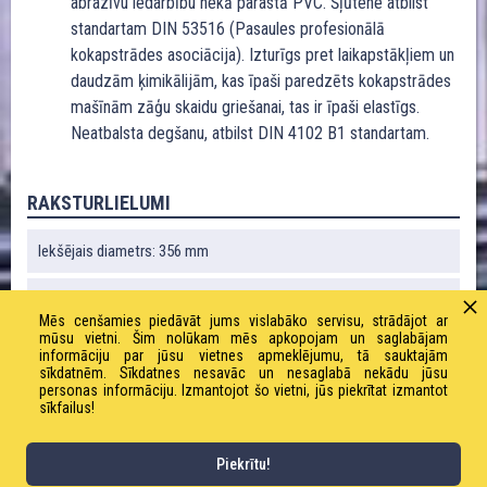
abrazīvu iedarbību nekā parastā PVC. Šļūtene atbilst
standartam DIN 53516 (Pasaules profesionālā
kokapstrādes asociācija). Izturīgs pret laikapstākļiem un
daudzām ķimikālijām, kas īpaši paredzēts kokapstrādes
mašīnām zāģu skaidu griešanai, tas ir īpaši elastīgs.
Neatbalsta degšanu, atbilst DIN 4102 B1 standartam.
RAKSTURLIELUMI
Iekšējais diametrs: 356 mm
Ārējais diametrs: 367 mm
Mēs cenšamies piedāvāt jums vislabāko servisu, strādājot ar
mūsu vietni. Šim nolūkam mēs apkopojam un saglabājam
Liekuma rādiuss: 540 mm
informāciju par jūsu vietnes apmeklējumu, tā sauktajām
sīkdatnēm. Sīkdatnes nesavāc un nesaglabā nekādu jūsu
personas informāciju. Izmantojot šo vietni, jūs piekrītat izmantot
Vakuums: 0,07 bāri
sīkfailus!
Svars: 6960 g / m
Piekrītu!