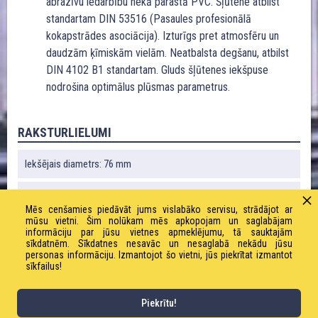
abrazīvu iedarbību nekā parastā PVC. Šļūtene atbilst
standartam DIN 53516 (Pasaules profesionālā
kokapstrādes asociācija). Izturīgs pret atmosfēru un
daudzām ķīmiskām vielām. Neatbalsta degšanu, atbilst
DIN 4102 B1 standartam. Gluds šļūtenes iekšpuse
nodrošina optimālus plūsmas parametrus.
RAKSTURLIELUMI
Iekšējais diametrs: 76 mm
Ārējais diametrs: 87 mm
Mēs cenšamies piedāvāt jums vislabāko servisu, strādājot ar
mūsu vietni. Šim nolūkam mēs apkopojam un saglabājam
Liekuma rādiuss: 190 mm
informāciju par jūsu vietnes apmeklējumu, tā sauktajām
sīkdatnēm. Sīkdatnes nesavāc un nesaglabā nekādu jūsu
personas informāciju. Izmantojot šo vietni, jūs piekrītat izmantot
Vakuums: 0,89 bāri
sīkfailus!
Svars: 1500 g / m
Piekrītu!