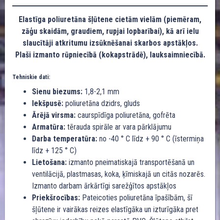
Elastīga poliuretāna šļūtene cietām vielām (piemēram,
zāģu skaidām, graudiem, rupjai lopbarībai), kā arī ielu
slaucītāji atkritumu izsūknēšanai skarbos apstākļos.
Plaši izmanto rūpniecībā (kokapstrādē), lauksaimniecībā.
Tehniskie dati:
Sienu biezums:
1,8-2,1 mm
Iekšpusē:
poliuretāna dzidrs, gluds
Ārējā virsma:
caurspīdīga poliuretāna, gofrēta
Armatūra:
tērauda spirāle ar vara pārklājumu
Darba temperatūra:
no -40 ° C līdz + 90 ° C (īstermiņa
līdz + 125 ° C)
Lietošana:
izmanto pneimatiskajā transportēšanā un
ventilācijā, plastmasas, koka, ķīmiskajā un citās nozarēs.
Izmanto darbam ārkārtīgi sarežģītos apstākļos
Priekšrocības:
Pateicoties poliuretāna īpašībām, šī
šļūtene ir vairākas reizes elastīgāka un izturīgāka pret