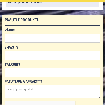
Darba spiediens: 2,92 bāri
PASŪTĪT PRODUKTU!
VĀRDS
E-PASTS
TĀLRUNIS
PASŪTĪJUMA APRAKSTS