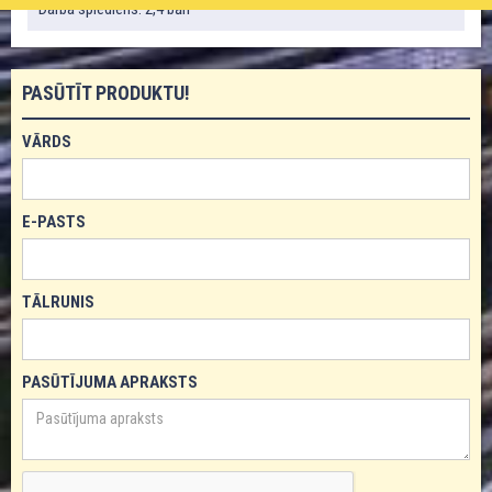
Darba spiediens: 2,4 bāri
PASŪTĪT PRODUKTU!
VĀRDS
E-PASTS
TĀLRUNIS
PASŪTĪJUMA APRAKSTS