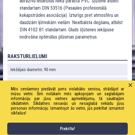
abrazīvu iedarbību nekā parastā PVC. Šļūtene atbilst
standartam DIN 53516 (Pasaules profesionālā
kokapstrādes asociācija). Izturīgs pret atmosfēru un
daudzām ķīmiskām vielām. Neatbalsta degšanu, atbilst
DIN 4102 B1 standartam. Gluds šļūtenes iekšpuse
nodrošina optimālus plūsmas parametrus.
RAKSTURLIELUMI
Iekšējais diametrs: 90 mm
Ārējais diametrs: 103 mm
Mēs cenšamies piedāvāt jums vislabāko servisu, strādājot ar
mūsu vietni. Šim nolūkam mēs apkopojam un saglabājam
Liekuma rādiuss: 225 mm
informāciju par jūsu vietnes apmeklējumu, tā sauktajām
sīkdatnēm. Sīkdatnes nesavāc un nesaglabā nekādu jūsu
personas informāciju. Izmantojot šo vietni, jūs piekrītat izmantot
Liekuma rādiuss: 0,89 bāri
sīkfailus!
Svars: 2160 g / m
Piekrītu!