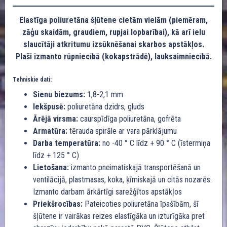
Elastīga poliuretāna šļūtene cietām vielām (piemēram,
zāģu skaidām, graudiem, rupjai lopbarībai), kā arī ielu
slaucītāji atkritumu izsūknēšanai skarbos apstākļos.
Plaši izmanto rūpniecībā (kokapstrādē), lauksaimniecībā.
Tehniskie dati:
Sienu biezums:
1,8-2,1 mm
Iekšpusē:
poliuretāna dzidrs, gluds
Ārējā virsma:
caurspīdīga poliuretāna, gofrēta
Armatūra:
tērauda spirāle ar vara pārklājumu
Darba temperatūra:
no -40 ° C līdz + 90 ° C (īstermiņa
līdz + 125 ° C)
Lietošana:
izmanto pneimatiskajā transportēšanā un
ventilācijā, plastmasas, koka, ķīmiskajā un citās nozarēs.
Izmanto darbam ārkārtīgi sarežģītos apstākļos
Priekšrocības:
Pateicoties poliuretāna īpašībām, šī
šļūtene ir vairākas reizes elastīgāka un izturīgāka pret