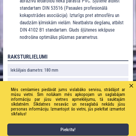
abrazīvu iedarbību nekā parastā PVC. Šļūtene atbilst
standartam DIN 53516 (Pasaules profesionālā
kokapstrādes asociācija). Izturīgs pret atmosfēru un
daudzām ķīmiskām vielām. Neatbalsta degšanu, atbilst
DIN 4102 B1 standartam. Gluds šļūtenes iekšpuse
nodrošina optimālus plūsmas parametrus.
RAKSTURLIELUMI
Iekšējais diametrs: 180 mm
Ārējais diametrs: 195 mm
Mēs cenšamies piedāvāt jums vislabāko servisu, strādājot ar
mūsu vietni. Šim nolūkam mēs apkopojam un saglabājam
Liekuma rādiuss: 700 mm
informāciju par jūsu vietnes apmeklējumu, tā sauktajām
sīkdatnēm. Sīkdatnes nesavāc un nesaglabā nekādu jūsu
personas informāciju. Izmantojot šo vietni, jūs piekrītat izmantot
Vakuums: 0,77 bāri
sīkfailus!
Svars: 5400 g / m
Piekrītu!