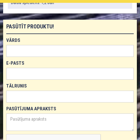
Darba spiediens: 1,2 bāri
PASŪTĪT PRODUKTU!
VĀRDS
E-PASTS
TĀLRUNIS
PASŪTĪJUMA APRAKSTS