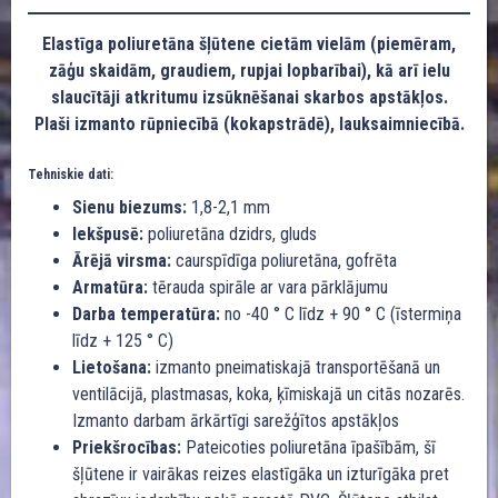
Elastīga poliuretāna šļūtene cietām vielām (piemēram,
zāģu skaidām, graudiem, rupjai lopbarībai), kā arī ielu
slaucītāji atkritumu izsūknēšanai skarbos apstākļos.
Plaši izmanto rūpniecībā (kokapstrādē), lauksaimniecībā.
Tehniskie dati:
Sienu biezums:
1,8-2,1 mm
Iekšpusē:
poliuretāna dzidrs, gluds
Ārējā virsma:
caurspīdīga poliuretāna, gofrēta
Armatūra:
tērauda spirāle ar vara pārklājumu
Darba temperatūra:
no -40 ° C līdz + 90 ° C (īstermiņa
līdz + 125 ° C)
Lietošana:
izmanto pneimatiskajā transportēšanā un
ventilācijā, plastmasas, koka, ķīmiskajā un citās nozarēs.
Izmanto darbam ārkārtīgi sarežģītos apstākļos
Priekšrocības:
Pateicoties poliuretāna īpašībām, šī
šļūtene ir vairākas reizes elastīgāka un izturīgāka pret