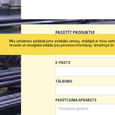
PASŪTĪT PRODUKTU!
Mēs cenšamies piedāvāt jums vislabāko servisu, strādājot ar mūsu vie
VĀRDS
nesavāc un nesaglabā nekādu jūsu personas informāciju. Izmantojot šo viet
E-PASTS
TĀLRUNIS
PASŪTĪJUMA APRAKSTS