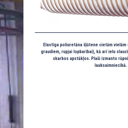
Elastīga poliuretāna šļūtene cietām vielām
graudiem, rupjai lopbarībai), kā arī ielu slau
skarbos apstākļos. Plaši izmanto rūpn
lauksaimniecībā.