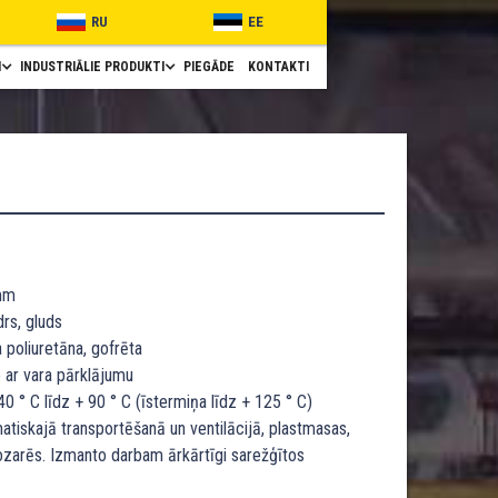
RU
EE
I
INDUSTRIĀLIE PRODUKTI
PIEGĀDE
KONTAKTI
mm
rs, gluds
 poliuretāna, gofrēta
 ar vara pārklājumu
0 ° C līdz + 90 ° C (īstermiņa līdz + 125 ° C)
tiskajā transportēšanā un ventilācijā, plastmasas,
nozarēs. Izmanto darbam ārkārtīgi sarežģītos