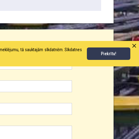
pmeklējumu, tā sauktajām sīkdatnēm. Sīkdatnes
Piekrītu!