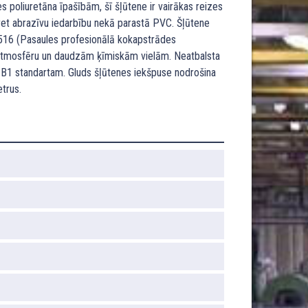
s poliuretāna īpašībām, šī šļūtene ir vairākas reizes
pret abrazīvu iedarbību nekā parastā PVC. Šļūtene
3516 (Pasaules profesionālā kokapstrādes
t atmosfēru un daudzām ķīmiskām vielām. Neatbalsta
 B1 standartam. Gluds šļūtenes iekšpuse nodrošina
trus.