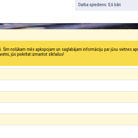
Darba spiediens: 0,6 bāri
tni. Šim nolūkam mēs apkopojam un saglabājam informāciju par jūsu vietnes a
ni, jūs piekrītat izmantot sīkfailus!