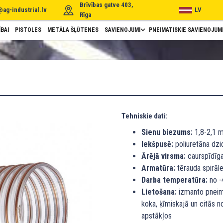
Brīvības gatve 403,
@ag-industrial.lv
LV
Rīga
BAI
PISTOLES
METĀLA ŠĻŪTENES
SAVIENOJUMI
PNEIMATISKIE SAVIENOJUM
Tehniskie dati:
Sienu biezums:
1,8-2,1 
Iekšpusē:
poliuretāna dzid
Ārējā virsma:
caurspīdīga
Armatūra:
tērauda spirāle
Darba temperatūra:
no -4
Lietošana:
izmanto pneima
koka, ķīmiskajā un citās 
apstākļos