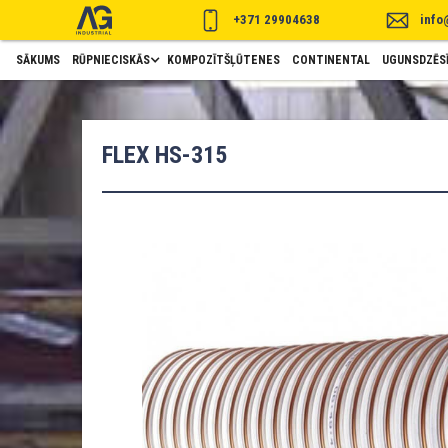
+371 29904638
info
SĀKUMS
RŪPNIECISKĀS
KOMPOZĪTŠĻŪTENES
CONTINENTAL
UGUNSDZĒSĪ
FLEX HS-315