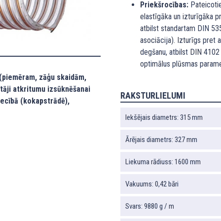
Priekšrocības:
Pateicotie
elastīgāka un izturīgāka 
atbilst standartam DIN 5
asociācija). Izturīgs pre
degšanu, atbilst DIN 4102
optimālus plūsmas parame
 (piemēram, zāģu skaidām,
cītāji atkritumu izsūknēšanai
RAKSTURLIELUMI
iecībā (kokapstrādē),
Iekšējais diametrs: 315 mm
Ārējais diametrs: 327 mm
Liekuma rādiuss: 1600 mm
Vakuums: 0,42 bāri
Svars: 9880 g / m