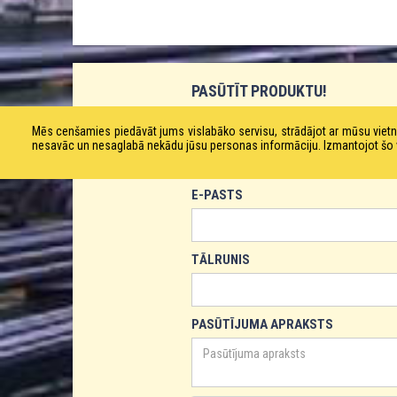
PASŪTĪT PRODUKTU!
VĀRDS
Mēs cenšamies piedāvāt jums vislabāko servisu, strādājot ar mūsu vie
nesavāc un nesaglabā nekādu jūsu personas informāciju. Izmantojot šo viet
E-PASTS
TĀLRUNIS
PASŪTĪJUMA APRAKSTS