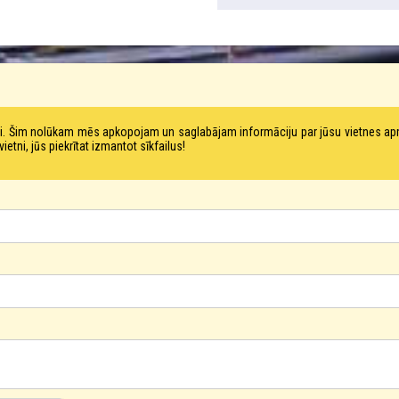
tni. Šim nolūkam mēs apkopojam un saglabājam informāciju par jūsu vietnes a
ni, jūs piekrītat izmantot sīkfailus!