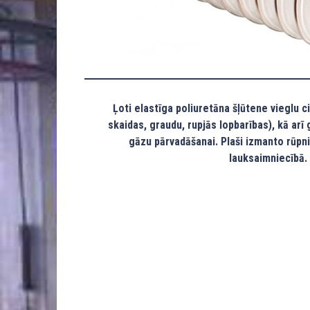
Ļoti elastīga poliuretāna šļūtene vieglu 
skaidas, graudu, rupjās lopbarības), kā arī
gāzu pārvadāšanai. Plaši izmanto rūpn
lauksaimniecībā.