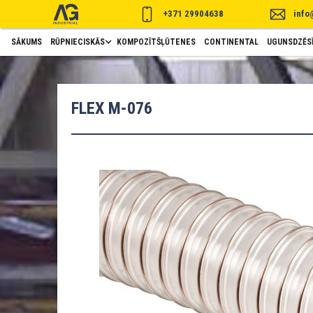
+371 29904638
info
SĀKUMS
RŪPNIECISKĀS
KOMPOZĪTŠĻŪTENES
CONTINENTAL
UGUNSDZĒSĪ
FLEX M-076