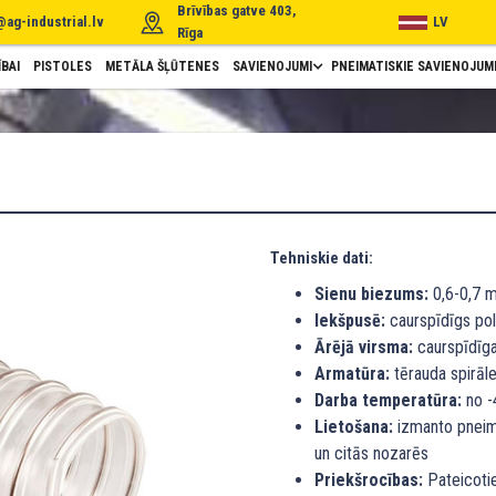
Brīvības gatve 403,
@ag-industrial.lv
LV
Rīga
BAI
PISTOLES
METĀLA ŠĻŪTENES
SAVIENOJUMI
PNEIMATISKIE SAVIENOJUM
Tehniskie dati:
Sienu biezums:
0,6-0,7 
Iekšpusē:
caurspīdīgs pol
Ārējā virsma:
caurspīdīga
Armatūra:
tērauda spirāle
Darba temperatūra:
no -4
Lietošana:
izmanto pneima
un citās nozarēs
Priekšrocības:
Pateicotie