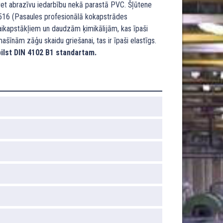
pret abrazīvu iedarbību nekā parastā PVC. Šļūtene
3516 (Pasaules profesionālā kokapstrādes
 laikapstākļiem un daudzām ķimikālijām, kas īpaši
īnām zāģu skaidu griešanai, tas ir īpaši elastīgs.
ilst DIN 4102 B1 standartam.