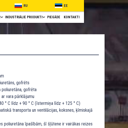
RU
EE
I
INDUSTRIĀLIE PRODUKTI
PIEGĀDE
KONTAKTI
mm
iuretāns, gofrēts
 poliuretāna, gofrēta
 ar vara pārklājumu
0 ° C līdz + 90 ° C (īstermiņa līdz + 125 ° C)
tiskā transporta un ventilācijas, koksnes, ķīmiskajā
s poliuretāna īpašībām, šī šļūtene ir vairākas reizes