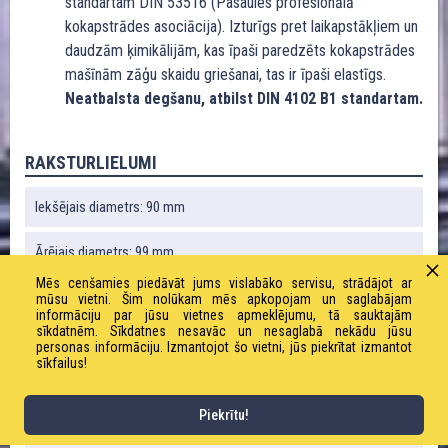
standartam DIN 53516 (Pasaules profesionālā
kokapstrādes asociācija). Izturīgs pret laikapstākļiem un
daudzām ķimikālijām, kas īpaši paredzēts kokapstrādes
mašīnām zāģu skaidu griešanai, tas ir īpaši elastīgs.
Neatbalsta degšanu, atbilst DIN 4102 B1 standartam.
RAKSTURLIELUMI
Iekšējais diametrs: 90 mm
Ārējais diametrs: 99 mm
Mēs cenšamies piedāvāt jums vislabāko servisu, strādājot ar
Liekuma rādiuss: 50 mm
mūsu vietni. Šim nolūkam mēs apkopojam un saglabājam
informāciju par jūsu vietnes apmeklējumu, tā sauktajām
sīkdatnēm. Sīkdatnes nesavāc un nesaglabā nekādu jūsu
Vakuums: 0,09 bārs
personas informāciju. Izmantojot šo vietni, jūs piekrītat izmantot
sīkfailus!
Svars: 610 g / m
Piekrītu!
Darba spiediens: 0,46 bāri