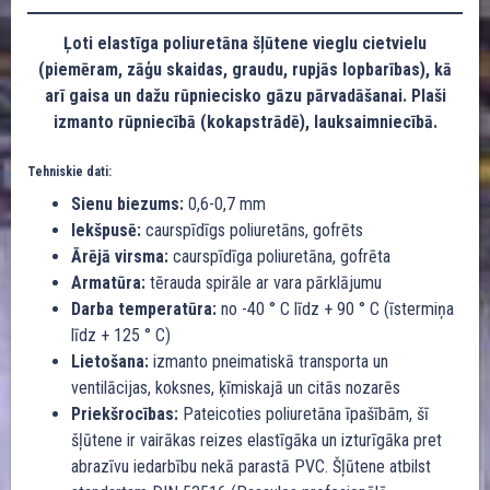
Ļoti elastīga poliuretāna šļūtene vieglu cietvielu
(piemēram, zāģu skaidas, graudu, rupjās lopbarības), kā
arī gaisa un dažu rūpniecisko gāzu pārvadāšanai. Plaši
izmanto rūpniecībā (kokapstrādē), lauksaimniecībā.
Tehniskie dati:
Sienu biezums:
0,6-0,7 mm
Iekšpusē:
caurspīdīgs poliuretāns, gofrēts
Ārējā virsma:
caurspīdīga poliuretāna, gofrēta
Armatūra:
tērauda spirāle ar vara pārklājumu
Darba temperatūra:
no -40 ° C līdz + 90 ° C (īstermiņa
līdz + 125 ° C)
Lietošana:
izmanto pneimatiskā transporta un
ventilācijas, koksnes, ķīmiskajā un citās nozarēs
Priekšrocības:
Pateicoties poliuretāna īpašībām, šī
šļūtene ir vairākas reizes elastīgāka un izturīgāka pret
abrazīvu iedarbību nekā parastā PVC. Šļūtene atbilst