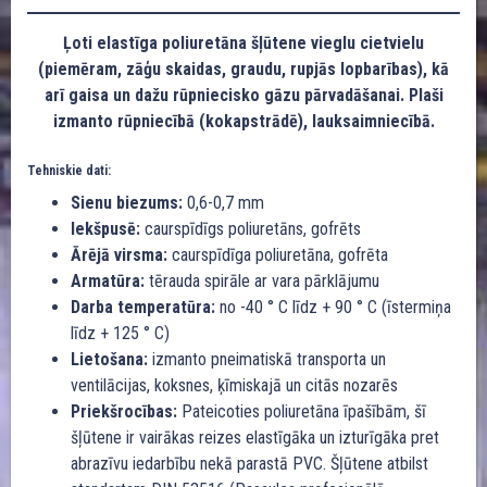
Ļoti elastīga poliuretāna šļūtene vieglu cietvielu
(piemēram, zāģu skaidas, graudu, rupjās lopbarības), kā
arī gaisa un dažu rūpniecisko gāzu pārvadāšanai. Plaši
izmanto rūpniecībā (kokapstrādē), lauksaimniecībā.
Tehniskie dati:
Sienu biezums:
0,6-0,7 mm
Iekšpusē:
caurspīdīgs poliuretāns, gofrēts
Ārējā virsma:
caurspīdīga poliuretāna, gofrēta
Armatūra:
tērauda spirāle ar vara pārklājumu
Darba temperatūra:
no -40 ° C līdz + 90 ° C (īstermiņa
līdz + 125 ° C)
Lietošana:
izmanto pneimatiskā transporta un
ventilācijas, koksnes, ķīmiskajā un citās nozarēs
Priekšrocības:
Pateicoties poliuretāna īpašībām, šī
šļūtene ir vairākas reizes elastīgāka un izturīgāka pret
abrazīvu iedarbību nekā parastā PVC. Šļūtene atbilst