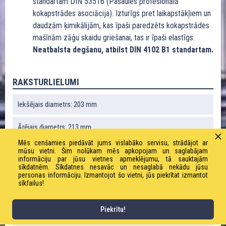
standartam DIN 53516 (Pasaules profesionālā
kokapstrādes asociācija). Izturīgs pret laikapstākļiem un
daudzām ķimikālijām, kas īpaši paredzēts kokapstrādes
mašīnām zāģu skaidu griešanai, tas ir īpaši elastīgs.
Neatbalsta degšanu, atbilst DIN 4102 B1 standartam.
RAKSTURLIELUMI
Iekšējais diametrs: 203 mm
Ārējais diametrs: 213 mm
Mēs cenšamies piedāvāt jums vislabāko servisu, strādājot ar
Liekuma rādiuss: 105 mm
mūsu vietni. Šim nolūkam mēs apkopojam un saglabājam
informāciju par jūsu vietnes apmeklējumu, tā sauktajām
sīkdatnēm. Sīkdatnes nesavāc un nesaglabā nekādu jūsu
Vakuums: 0,06 bārs
personas informāciju. Izmantojot šo vietni, jūs piekrītat izmantot
sīkfailus!
Svars: 1380 g / m
Piekrītu!
Darba spiediens: 0,23 bāri