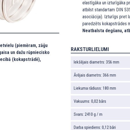
elastīgāka un izturīgāka 
atbilst standartam DIN 5
asociācija). Izturīgs pret
paredzēts kokapstrādes maš
Neatbalsta degšanu, atb
cietvielu (piemēram, zāģu
RAKSTURLIELUMI
 gaisa un dažu rūpniecisko
iecībā (kokapstrādē),
Iekšējais diametrs: 356 mm
Ārējais diametrs: 366 mm
Liekuma rādiuss: 180 mm
Vakuums: 0,02 bārs
Svars: 2410 g / m
Darba spiediens: 0,12 bāri