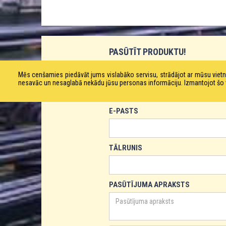
PASŪTĪT PRODUKTU!
VĀRDS
Mēs cenšamies piedāvāt jums vislabāko servisu, strādājot ar mūsu vie
nesavāc un nesaglabā nekādu jūsu personas informāciju. Izmantojot šo viet
E-PASTS
TĀLRUNIS
PASŪTĪJUMA APRAKSTS