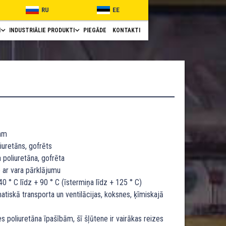
RU
EE
I
INDUSTRIĀLIE PRODUKTI
PIEGĀDE
KONTAKTI
mm
iuretāns, gofrēts
 poliuretāna, gofrēta
 ar vara pārklājumu
0 ° C līdz + 90 ° C (īstermiņa līdz + 125 ° C)
tiskā transporta un ventilācijas, koksnes, ķīmiskajā
s poliuretāna īpašībām, šī šļūtene ir vairākas reizes