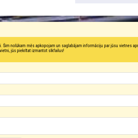
tni. Šim nolūkam mēs apkopojam un saglabājam informāciju par jūsu vietnes a
ni, jūs piekrītat izmantot sīkfailus!