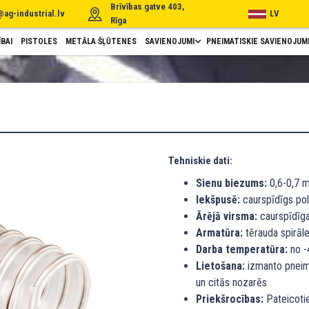
Brīvības gatve 403,
@ag-industrial.lv
LV
Rīga
BAI
PISTOLES
METĀLA ŠĻŪTENES
SAVIENOJUMI
PNEIMATISKIE SAVIENOJUM
Tehniskie dati:
Sienu biezums:
0,6-0,7 
Iekšpusē:
caurspīdīgs pol
Ārējā virsma:
caurspīdīga
Armatūra:
tērauda spirāle
Darba temperatūra:
no -4
Lietošana:
izmanto pneima
un citās nozarēs
Priekšrocības:
Pateicotie