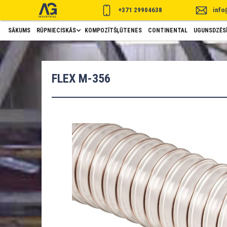
+371 29904638
info
SĀKUMS
RŪPNIECISKĀS
KOMPOZĪTŠĻŪTENES
CONTINENTAL
UGUNSDZĒSĪ
FLEX M-356