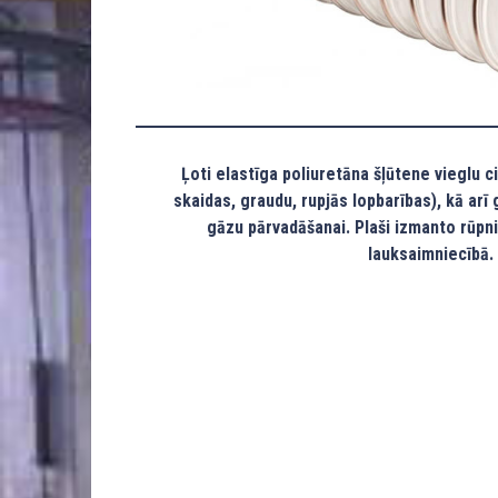
Ļoti elastīga poliuretāna šļūtene vieglu 
skaidas, graudu, rupjās lopbarības), kā arī
gāzu pārvadāšanai. Plaši izmanto rūpn
lauksaimniecībā.