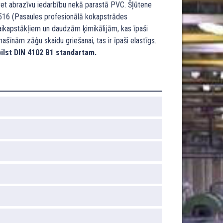
pret abrazīvu iedarbību nekā parastā PVC. Šļūtene
3516 (Pasaules profesionālā kokapstrādes
 laikapstākļiem un daudzām ķimikālijām, kas īpaši
īnām zāģu skaidu griešanai, tas ir īpaši elastīgs.
ilst DIN 4102 B1 standartam.