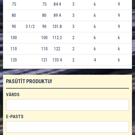
75
75
84.4
3
6
9
80
80
89.4
3
6
9
90
3 1/2
90
101.8
3
6
9
100
100
112.2
2
6
6
110
110
122
2
6
6
120
121
133.4
2
4
6
PASŪTĪT PRODUKTU!
VĀRDS
E-PASTS