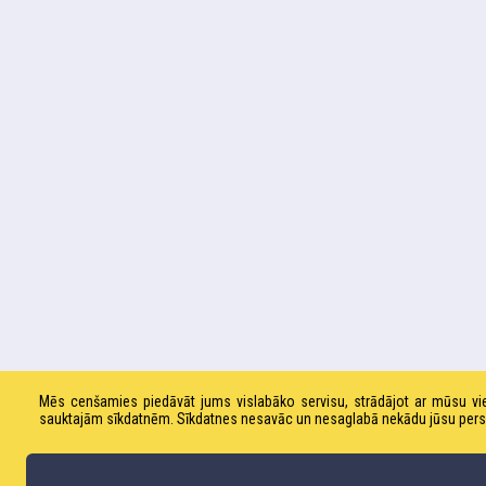
Mēs cenšamies piedāvāt jums vislabāko servisu, strādājot ar mūsu v
sauktajām sīkdatnēm. Sīkdatnes nesavāc un nesaglabā nekādu jūsu personas