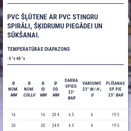
PVC ŠĻŪTENE AR PVC STINGRU
SPIRĀLI, ŠĶIDRUMU PIEGĀDEI UN
SŪKŠANAI.
TEMPERATŪRAS DIAPAZONS
-5 °c 60 °c
DARBA
Ø
Ø
Ø
Ø
VAKUUMS
PLĪŠANAS
SPIED.
NOM.
NOM.
ID
OD
23°
M / H
SP. PIE
2
23°
MM
COLLU
MM
MM
O
23°
BAR
BAR
16
16
20.4
6.5
6
19.5
20
20
24.9
6.5
6
19.5