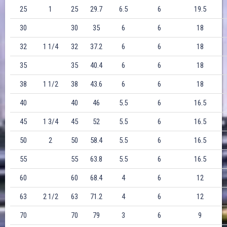
25
1
25
29.7
6.5
6
19.5
30
30
35
6
6
18
32
1 1/4
32
37.2
6
6
18
35
35
40.4
6
6
18
38
1 1/2
38
43.6
6
6
18
40
40
46
5.5
6
16.5
45
1 3/4
45
52
5.5
6
16.5
50
2
50
58.4
5.5
6
16.5
55
55
63.8
5.5
6
16.5
60
60
68.4
4
6
12
63
2 1/2
63
71.2
4
6
12
70
70
79
3
6
9