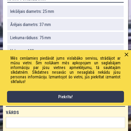
Iekšējais diametrs: 25 mm
Ārējais diametrs: 37 mm
Liekuma rādiuss: 75 mm
Vakuums: 100
Mēs cenšamies piedāvāt jums vislabāko servisu, strādājot ar
mūsu vietni. Šim nolūkam mēs apkopojam un saglabājam
Svars: 900 g / m
informāciju par jūsu vietnes apmeklējumu, tā sauktajām
sīkdatnēm. Sīkdatnes nesavāc un nesaglabā nekādu jūsu
Darba/robežspiediens: 10/30 bāri
personas informāciju. Izmantojot šo vietni, jūs piekrītat izmantot
sīkfailus!
Piekrītu!
PASŪTĪT PRODUKTU!
VĀRDS