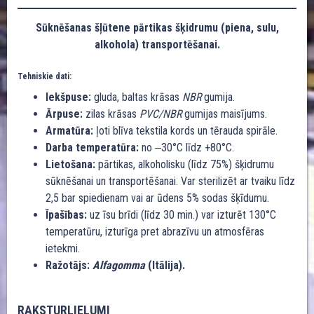
Sūknēšanas šļūtene pārtikas šķidrumu (piena, sulu,
alkohola) transportēšanai.
Tehniskie dati:
Iekšpuse:
gluda, baltas krāsas
NBR
gumija.
Ārpuse:
zilas krāsas
PVC/NBR
gumijas maisījums.
Armatūra:
ļoti blīva tekstila kords un tērauda spirāle.
Darba temperatūra:
no ‒30°C līdz +80°C.
Lietošana:
pārtikas, alkoholisku (līdz 75%) šķidrumu
sūknēšanai un transportēšanai. Var sterilizēt ar tvaiku līdz
2,5 bar spiedienam vai ar ūdens 5% sodas šķīdumu.
Īpašības:
uz īsu brīdi (līdz 30 min.) var izturēt 130°C
temperatūru, izturīga pret abrazīvu un atmosfēras
ietekmi.
Ražotājs:
Alfagomma
(Itālija).
RAKSTURLIELUMI