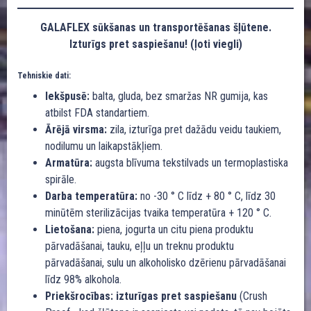
GALAFLEX sūkšanas un transportēšanas šļūtene.
Izturīgs pret saspiešanu! (ļoti viegli)
Tehniskie dati:
Iekšpusē:
balta, gluda, bez smaržas NR gumija, kas
atbilst FDA standartiem.
Ārējā virsma:
zila, izturīga pret dažādu veidu taukiem,
nodilumu un laikapstākļiem.
Armatūra:
augsta blīvuma tekstilvads un termoplastiska
spirāle.
Darba temperatūra:
no -30 ° C līdz + 80 ° C, līdz 30
minūtēm sterilizācijas tvaika temperatūra + 120 ° C.
Lietošana:
piena, jogurta un citu piena produktu
pārvadāšanai, tauku, eļļu un treknu produktu
pārvadāšanai, sulu un alkoholisko dzērienu pārvadāšanai
līdz 98% alkohola.
Priekšrocības: izturīgas pret saspiešanu
(Crush