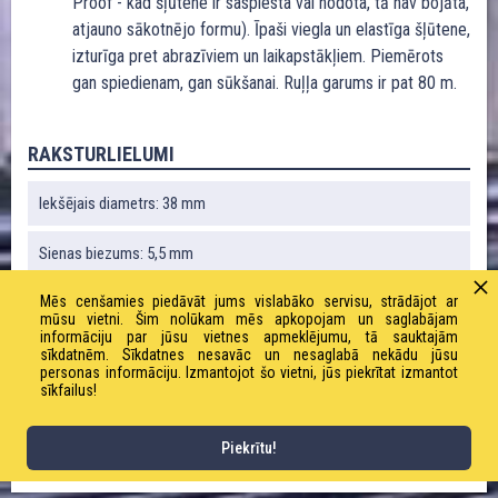
Proof - kad šļūtene ir saspiesta vai nodota, tā nav bojāta,
atjauno sākotnējo formu). Īpaši viegla un elastīga šļūtene,
izturīga pret abrazīviem un laikapstākļiem. Piemērots
gan spiedienam, gan sūkšanai. Ruļļa garums ir pat 80 m.
RAKSTURLIELUMI
Iekšējais diametrs: 38 mm
Sienas biezums: 5,5 mm
Mēs cenšamies piedāvāt jums vislabāko servisu, strādājot ar
Liekuma rādiuss: 114 mm
mūsu vietni. Šim nolūkam mēs apkopojam un saglabājam
informāciju par jūsu vietnes apmeklējumu, tā sauktajām
Vakuums: 0,7 bāri
sīkdatnēm. Sīkdatnes nesavāc un nesaglabā nekādu jūsu
personas informāciju. Izmantojot šo vietni, jūs piekrītat izmantot
sīkfailus!
Svars: 950 g / m
Piekrītu!
Darba spiediens: 10,0 bāri