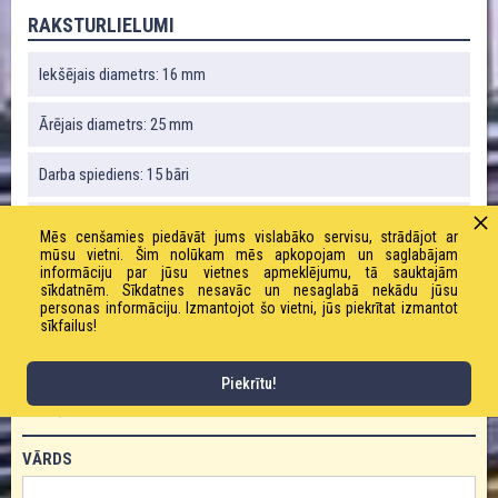
RAKSTURLIELUMI
Iekšējais diametrs: 16 mm
Ārējais diametrs: 25 mm
Darba spiediens: 15 bāri
Robežspiediens: 60 bāri
Mēs cenšamies piedāvāt jums vislabāko servisu, strādājot ar
mūsu vietni. Šim nolūkam mēs apkopojam un saglabājam
informāciju par jūsu vietnes apmeklējumu, tā sauktajām
Svars: 360 g / m
sīkdatnēm. Sīkdatnes nesavāc un nesaglabā nekādu jūsu
personas informāciju. Izmantojot šo vietni, jūs piekrītat izmantot
Liekuma rādiuss: 130 mm
sīkfailus!
Piekrītu!
PASŪTĪT PRODUKTU!
VĀRDS