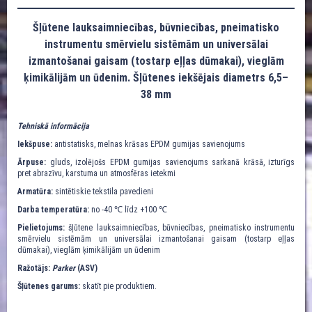
Šļūtene lauksaimniecības, būvniecības, pneimatisko
instrumentu smērvielu sistēmām un universālai
izmantošanai gaisam (tostarp eļļas dūmakai), vieglām
ķimikālijām un ūdenim. Šļūtenes iekšējais diametrs 6,5–
38 mm
Tehniskā informācija
Iekšpuse:
antistatisks, melnas krāsas EPDM gumijas savienojums
Ārpuse:
gluds, izolējošs EPDM gumijas savienojums sarkanā krāsā, izturīgs
pret abrazīvu, karstuma un atmosfēras ietekmi
Armatūra:
sintētiskie tekstila pavedieni
Darba temperatūra:
no -40 ℃ līdz +100 ℃
Pielietojums:
šļūtene lauksaimniecības, būvniecības, pneimatisko instrumentu
smērvielu sistēmām un universālai izmantošanai gaisam (tostarp eļļas
dūmakai), vieglām ķimikālijām un ūdenim
Ražotājs:
Parker
(ASV)
Šļūtenes garums:
skatīt pie produktiem.