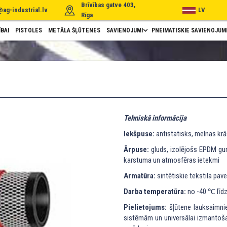
Brīvības gatve 403,
@ag-industrial.lv
LV
Rīga
BAI
PISTOLES
METĀLA ŠĻŪTENES
SAVIENOJUMI
PNEIMATISKIE SAVIENOJUM
Tehniskā informācija
Iekšpuse:
antistatisks, melnas k
Ārpuse:
gluds, izolējošs EPDM gum
karstuma un atmosfēras ietekmi
Armatūra:
sintētiskie tekstila pave
Darba temperatūra:
no -40 ℃ līd
Pielietojums:
šļūtene lauksaimni
sistēmām un universālai izmantoša