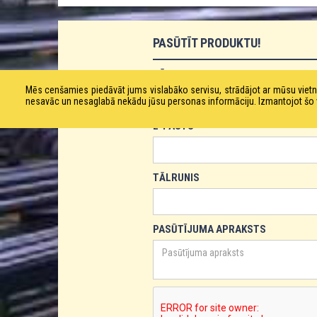
PASŪTĪT PRODUKTU!
VĀRDS
Mēs cenšamies piedāvāt jums vislabāko servisu, strādājot ar mūsu vie
nesavāc un nesaglabā nekādu jūsu personas informāciju. Izmantojot šo viet
E-PASTS
TĀLRUNIS
PASŪTĪJUMA APRAKSTS