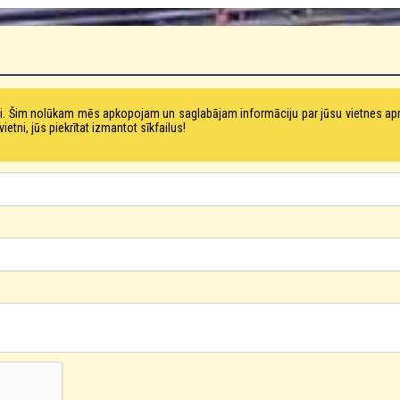
tni. Šim nolūkam mēs apkopojam un saglabājam informāciju par jūsu vietnes a
ni, jūs piekrītat izmantot sīkfailus!