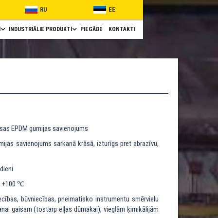
RU
EE
I
INDUSTRIĀLIE PRODUKTI
PIEGĀDE
KONTAKTI
rāsas EPDM gumijas savienojums
ijas savienojums sarkanā krāsā, izturīgs pret abrazīvu,
dieni
z +100 ℃
ecības, būvniecības, pneimatisko instrumentu smērvielu
nai gaisam (tostarp eļļas dūmakai), vieglām ķimikālijām