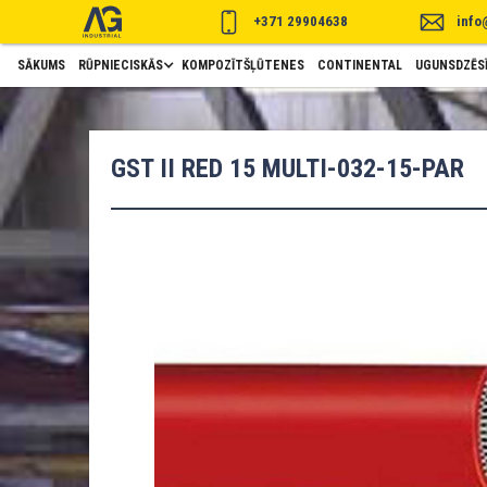
+371 29904638
info
SĀKUMS
RŪPNIECISKĀS
KOMPOZĪTŠĻŪTENES
CONTINENTAL
UGUNSDZĒSĪ
GST II RED 15 MULTI-032-15-PAR