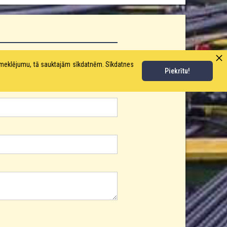
pmeklējumu, tā sauktajām sīkdatnēm. Sīkdatnes
Piekrītu!