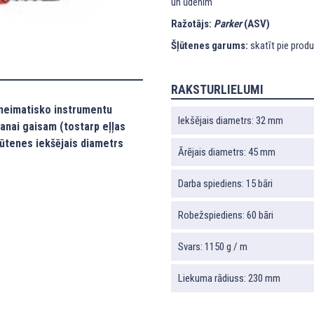
un ūdenim
Ražotājs:
Parker
(ASV)
Šļūtenes garums:
skatīt pie prod
RAKSTURLIELUMI
pneimatisko instrumentu
Iekšējais diametrs: 32 mm
anai gaisam (tostarp eļļas
ļūtenes iekšējais diametrs
Ārējais diametrs: 45 mm
Darba spiediens: 15 bāri
Robežspiediens: 60 bāri
Svars: 1150 g / m
Liekuma rādiuss: 230 mm