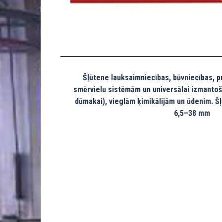
Šļūtene lauksaimniecības, būvniecības, 
smērvielu sistēmām un universālai izmantoš
dūmakai), vieglām ķimikālijām un ūdenim. Š
6,5–38 mm