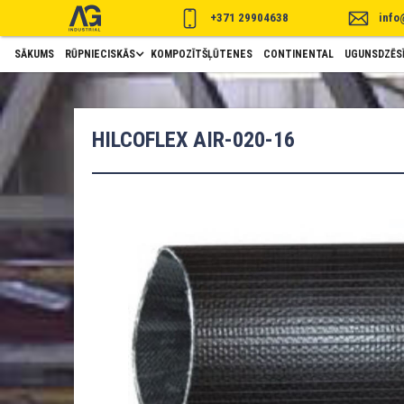
+371 29904638
info
SĀKUMS
RŪPNIECISKĀS
KOMPOZĪTŠĻŪTENES
CONTINENTAL
UGUNSDZĒSĪ
HILCOFLEX AIR-020-16