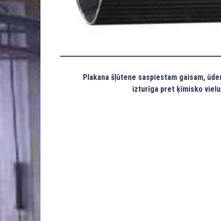
Plakana šļūtene saspiestam gaisam, ūde
izturīga pret ķīmisko vielu