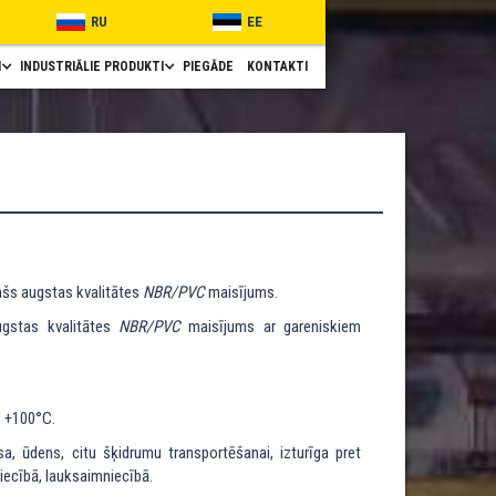
RU
EE
I
INDUSTRIĀLIE PRODUKTI
PIEGĀDE
KONTAKTI
ašs augstas kvalitātes
NBR/PVC
maisījums.
gstas kvalitātes
NBR/PVC
maisījums ar gareniskiem
z +100°C.
a, ūdens, citu šķidrumu transportēšanai, izturīga pret
iecībā, lauksaimniecībā.