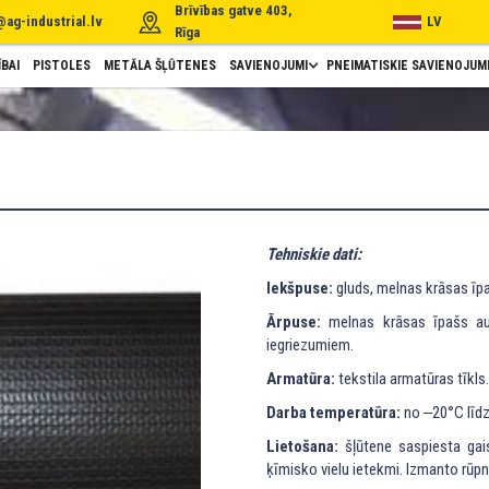
Brīvības gatve 403,
@ag-industrial.lv
LV
Rīga
BAI
PISTOLES
METĀLA ŠĻŪTENES
SAVIENOJUMI
PNEIMATISKIE SAVIENOJUM
Tehniskie dati:
Iekšpuse:
gluds, melnas krāsas īp
Ārpuse:
melnas krāsas īpašs au
iegriezumiem.
Armatūra:
tekstila armatūras tīkls.
Darba temperatūra:
no ‒20°C līd
Lietošana:
šļūtene saspiesta gais
ķīmisko vielu ietekmi. Izmanto rūpn