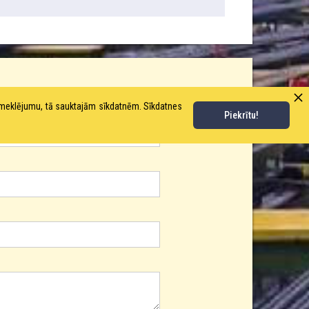
pmeklējumu, tā sauktajām sīkdatnēm. Sīkdatnes
Piekrītu!