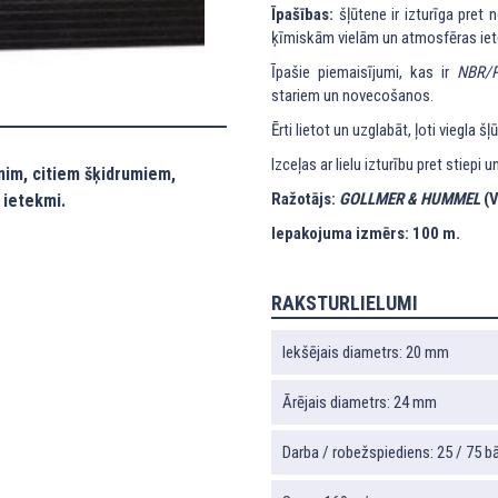
Īpašības:
šļūtene ir izturīga pret
ķīmiskām vielām un atmosfēras iet
Īpašie piemaisījumi, kas ir
NBR/
stariem un novecošanos.
Ērti lietot un uzglabāt, ļoti viegla š
Izceļas ar lielu izturību pret stiepi 
nim, citiem šķidrumiem,
Ražotājs:
GOLLMER & HUMMEL
(V
 ietekmi.
Iepakojuma izmērs: 100 m.
RAKSTURLIELUMI
Iekšējais diametrs: 20 mm
Ārējais diametrs: 24 mm
Darba / robežspiediens: 25 / 75 bā