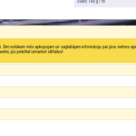
Svars: 160 g / m
tni. Šim nolūkam mēs apkopojam un saglabājam informāciju par jūsu vietnes a
ni, jūs piekrītat izmantot sīkfailus!