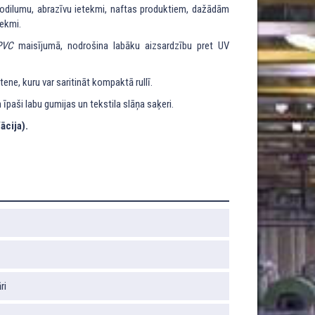
 nodilumu, abrazīvu ietekmi, naftas produktiem, dažādām
ekmi.
PVC
maisījumā, nodrošina labāku aizsardzību pret UV
ļūtene, kuru var saritināt kompaktā rullī.
un īpaši labu gumijas un tekstila slāņa saķeri.
ācija).
ri