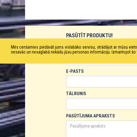
PASŪTĪT PRODUKTU!
Mēs cenšamies piedāvāt jums vislabāko servisu, strādājot ar mūsu vie
VĀRDS
nesavāc un nesaglabā nekādu jūsu personas informāciju. Izmantojot šo viet
E-PASTS
TĀLRUNIS
PASŪTĪJUMA APRAKSTS