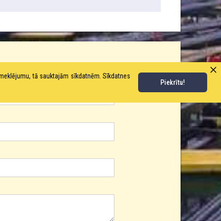
pmeklējumu, tā sauktajām sīkdatnēm. Sīkdatnes
Piekrītu!