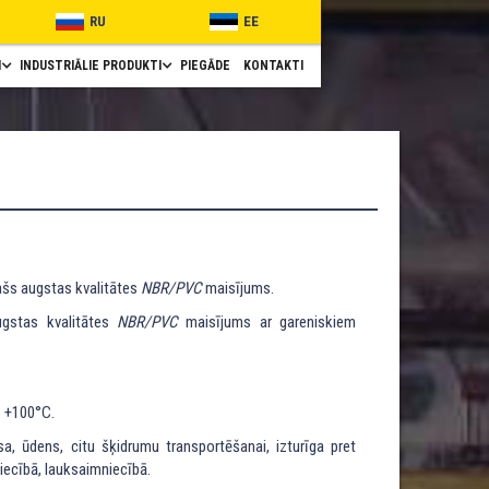
RU
EE
I
INDUSTRIĀLIE PRODUKTI
PIEGĀDE
KONTAKTI
ašs augstas kvalitātes
NBR/PVC
maisījums.
gstas kvalitātes
NBR/PVC
maisījums ar gareniskiem
z +100°C.
a, ūdens, citu šķidrumu transportēšanai, izturīga pret
iecībā, lauksaimniecībā.