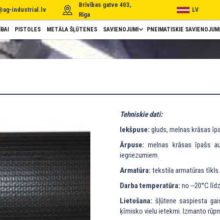
Brīvības gatve 403,
@ag-industrial.lv
LV
Rīga
BAI
PISTOLES
METĀLA ŠĻŪTENES
SAVIENOJUMI
PNEIMATISKIE SAVIENOJUM
Tehniskie dati:
Iekšpuse:
gluds, melnas krāsas īp
Ārpuse:
melnas krāsas īpašs au
iegriezumiem.
Armatūra:
tekstila armatūras tīkls.
Darba temperatūra:
no ‒20°C līd
Lietošana:
šļūtene saspiesta gais
ķīmisko vielu ietekmi. Izmanto rūpn