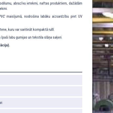
 nodilumu, abrazīvu ietekmi, naftas produktiem, dažādām
ekmi.
PVC
maisījumā, nodrošina labāku aizsardzību pret UV
ļūtene, kuru var saritināt kompaktā rullī.
un īpaši labu gumijas un tekstila slāņa saķeri.
ācija).
ri