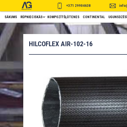
+371 29904638
info
SĀKUMS
RŪPNIECISKĀS
KOMPOZĪTŠĻŪTENES
CONTINENTAL
UGUNSDZĒSĪ
HILCOFLEX AIR-102-16