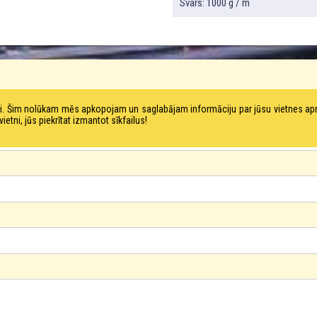
Svars: 1000 g / m
tni. Šim nolūkam mēs apkopojam un saglabājam informāciju par jūsu vietnes a
ni, jūs piekrītat izmantot sīkfailus!