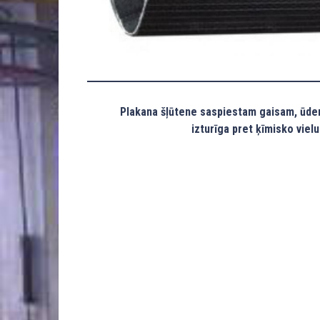
Plakana šļūtene saspiestam gaisam, ūde
izturīga pret ķīmisko vielu