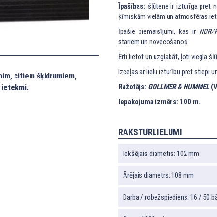
Īpašības:
šļūtene ir izturīga pret
ķīmiskām vielām un atmosfēras iet
Īpašie piemaisījumi, kas ir
NBR/
stariem un novecošanos.
Ērti lietot un uzglabāt, ļoti viegla š
Izceļas ar lielu izturību pret stiepi 
nim, citiem šķidrumiem,
Ražotājs:
GOLLMER & HUMMEL
(V
 ietekmi.
Iepakojuma izmērs: 100 m.
RAKSTURLIELUMI
Iekšējais diametrs: 102 mm
Ārējais diametrs: 108 mm
Darba / robežspiediens: 16 / 50 bā