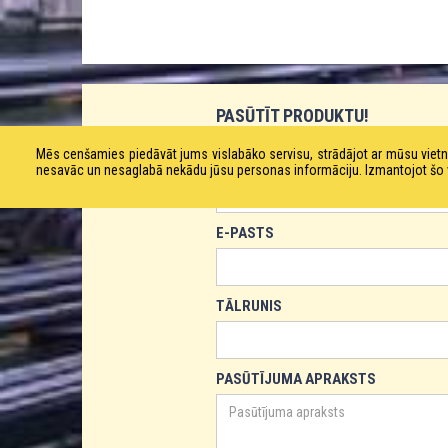
PASŪTĪT PRODUKTU!
Mēs cenšamies piedāvāt jums vislabāko servisu, strādājot ar mūsu vie
VĀRDS
nesavāc un nesaglabā nekādu jūsu personas informāciju. Izmantojot šo viet
E-PASTS
TĀLRUNIS
PASŪTĪJUMA APRAKSTS