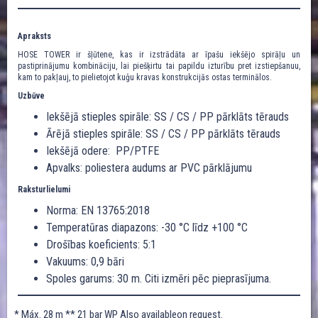
Apraksts
HOSE TOWER ir šļūtene, kas ir izstrādāta ar īpašu iekšējo spirāļu un
pastiprinājumu kombināciju, lai piešķirtu tai papildu izturību pret izstiepšanuu,
kam to pakļauj, to pielietojot kuģu kravas konstrukcijās ostas terminālos.
Uzbūve
Iekšējā stieples spirāle: SS / CS / PP pārklāts tērauds
Ārējā stieples spirāle: SS / CS / PP pārklāts tērauds
Iekšējā odere: PP/PTFE
Apvalks: poliestera audums ar PVC pārklājumu
Raksturlielumi
Norma: EN 13765:2018
Temperatūras diapazons: -30 °C līdz +100 °C
Drošības koeficients: 5:1
Vakuums: 0,9 bāri
Spoles garums: 30 m. Citi izmēri pēc pieprasījuma.
* Máx. 28 m ** 21 bar WP Also availableon request.