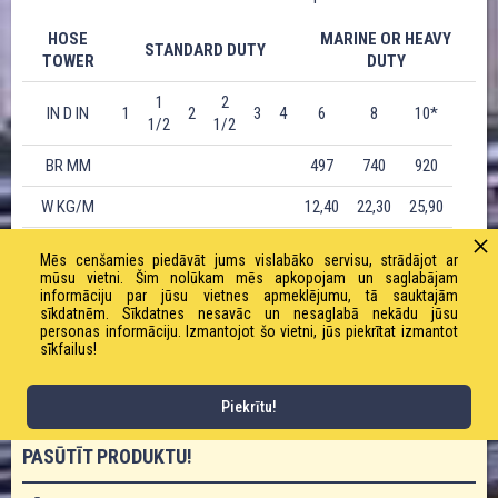
HOSE
MARINE OR HEAVY
STANDARD DUTY
TOWER
DUTY
1
2
IN D IN
1
2
3
4
6
8
10*
1/2
1/2
BR MM
497
740
920
W KG/M
12,40
22,30
25,90
CODE 14
Mēs cenšamies piedāvāt jums vislabāko servisu, strādājot ar
•
BAR/ 203
•
•
mūsu vietni. Šim nolūkam mēs apkopojam un saglabājam
PSI
informāciju par jūsu vietnes apmeklējumu, tā sauktajām
sīkdatnēm. Sīkdatnes nesavāc un nesaglabā nekādu jūsu
personas informāciju. Izmantojot šo vietni, jūs piekrītat izmantot
CODE 21
sīkfailus!
BAR/ 315
PSI
Piekrītu!
PASŪTĪT PRODUKTU!