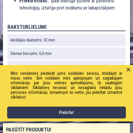
Priekšrocības:
īpaši elastīga šļūtene ar patentētu
tehnoloģiju, izturīga pret nodilumu un laikapstākļiem.
RAKSTURLIELUMI
Iekšējais diametrs: 32 mm
Sienas biezums: 6,0 mm
Liekuma rādiuss: 70 mm
Mēs cenšamies piedāvāt jums vislabāko servisu, strādājot ar
mūsu vietni. Šim nolūkam mēs apkopojam un saglabājam
Vakuums: 0,9 bāri
informāciju par jūsu vietnes apmeklējumu, tā sauktajām
sīkdatnēm. Sīkdatnes nesavāc un nesaglabā nekādu jūsu
personas informāciju. Izmantojot šo vietni, jūs piekrītat izmantot
Svars: 920 g / m
sīkfailus!
Darba spiediens: 10,0 bāri
Piekrītu!
PASŪTĪT PRODUKTU!