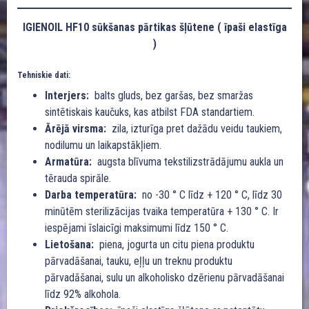
IGIENOIL HF10 sūkšanas pārtikas šļūtene ( īpaši elastīga
)
Tehniskie dati:
Interjers:
balts gluds, bez garšas, bez smaržas
sintētiskais kaučuks, kas atbilst FDA standartiem.
Ārējā virsma:
zila, izturīga pret dažādu veidu taukiem,
nodilumu un laikapstākļiem.
Armatūra:
augsta blīvuma tekstilizstrādājumu aukla un
tērauda spirāle.
Darba temperatūra:
no -30 ° C līdz + 120 ° C, līdz 30
minūtēm sterilizācijas tvaika temperatūra + 130 ° C. Ir
iespējami īslaicīgi maksimumi līdz 150 ° C.
Lietošana:
piena, jogurta un citu piena produktu
pārvadāšanai, tauku, eļļu un treknu produktu
pārvadāšanai, sulu un alkoholisko dzērienu pārvadāšanai
līdz 92% alkohola.