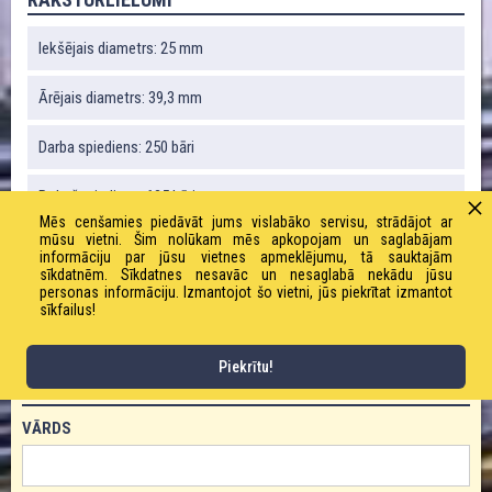
Iekšējais diametrs: 25 mm
Ārējais diametrs: 39,3 mm
Darba spiediens: 250 bāri
Robežspiediens: 625 bāri
Mēs cenšamies piedāvāt jums vislabāko servisu, strādājot ar
mūsu vietni. Šim nolūkam mēs apkopojam un saglabājam
Ruļļa garums: 120 m
informāciju par jūsu vietnes apmeklējumu, tā sauktajām
sīkdatnēm. Sīkdatnes nesavāc un nesaglabā nekādu jūsu
personas informāciju. Izmantojot šo vietni, jūs piekrītat izmantot
Liekuma radiuss: 105 mm
sīkfailus!
Piekrītu!
PASŪTĪT PRODUKTU!
VĀRDS