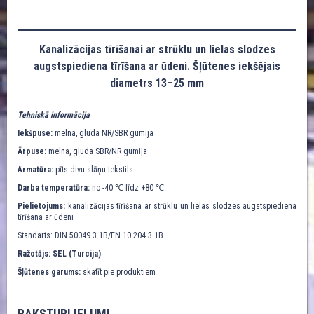
Kanalizācijas tīrīšanai ar strūklu un lielas slodzes
augstspiediena tīrīšana ar ūdeni. Šļūtenes iekšējais
diametrs 13–25 mm
Tehniskā informācija
Iekšpuse:
melna, gluda NR/SBR gumija
Ārpuse:
melna, gluda SBR/NR gumija
Armatūra:
pīts divu slāņu tekstils
Darba temperatūra:
no -40 ℃ līdz +80 ℃
Pielietojums:
kanalizācijas tīrīšana ar strūklu un lielas slodzes augstspiediena
tīrīšana ar ūdeni
Standarts: DIN 50049.3.1B/EN 10 204.3.1B
Ražotājs: SEL (Turcija)
Šļūtenes garums:
skatīt pie produktiem
RAKSTURLIELUMI