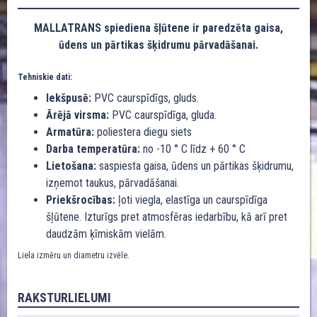
MALLATRANS spiediena šļūtene ir paredzēta gaisa,
ūdens un pārtikas šķidrumu pārvadāšanai.
Tehniskie dati:
Iekšpusē:
PVC caurspīdīgs, gluds.
Ārējā virsma:
PVC caurspīdīga, gluda.
Armatūra:
poliestera diegu siets
Darba temperatūra:
no -10 ° C līdz + 60 ° C
Lietošana:
saspiesta gaisa, ūdens un pārtikas šķidrumu,
izņemot taukus, pārvadāšanai.
Priekšrocības:
ļoti viegla, elastīga un caurspīdīga
šļūtene. Izturīgs pret atmosfēras iedarbību, kā arī pret
daudzām ķīmiskām vielām.
Liela izmēru un diametru izvēle.
RAKSTURLIELUMI