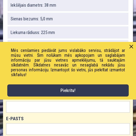
Iekšējais diametrs: 38 mm
Sienas biezums: 5,0 mm
Liekuma rādiuss: 225 mm
Svars: 835 g / m
Mēs cenšamies piedāvāt jums vislabāko servisu, strādājot ar
mūsu vietni. Šim nolūkam mēs apkopojam un saglabājam
Darba spiediens: 6,0 bāri
informāciju par jūsu vietnes apmeklējumu, tā sauktajām
sīkdatnēm. Sīkdatnes nesavāc un nesaglabā nekādu jūsu
personas informāciju. Izmantojot šo vietni, jūs piekrītat izmantot
sīkfailus!
PASŪTĪT PRODUKTU!
Piekrītu!
VĀRDS
E-PASTS