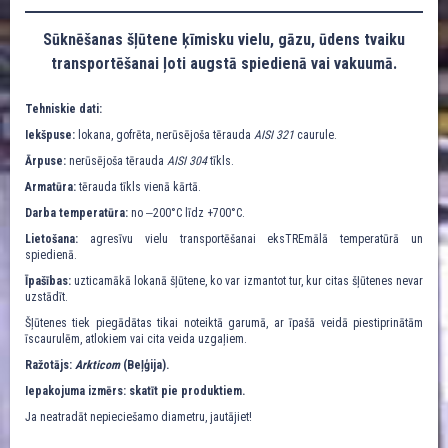
Sūknēšanas šļūtene ķīmisku vielu, gāzu, ūdens tvaiku
transportēšanai ļoti augstā spiedienā vai vakuumā.
Tehniskie dati:
Iekšpuse:
lokana, gofrēta, nerūsējoša tērauda
AISI 321
caurule.
Ārpuse:
nerūsējoša tērauda
AISI 304
tīkls.
Armatūra:
tērauda tīkls vienā kārtā.
Darba temperatūra:
no ‒200°C līdz +700°C.
Lietošana:
agresīvu vielu transportēšanai eksTREmālā temperatūrā un
spiedienā.
Īpašības:
uzticamākā lokanā šļūtene, ko var izmantot tur, kur citas šļūtenes nevar
uzstādīt.
Šļūtenes tiek piegādātas tikai noteiktā garumā, ar īpašā veidā piestiprinātām
īscaurulēm, atlokiem vai cita veida uzgaļiem.
Ražotājs:
Arkticom
(Beļģija).
Iepakojuma izmērs: skatīt pie produktiem.
Ja neatradāt nepieciešamo diametru, jautājiet!