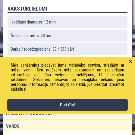
RAKSTURLIELUMI
Iekšējais diametrs: 12 mm
Ārējais diametrs: 23 mm
Darba / robežspiediens: 90 / 360 bāri
Svars: 500 g
Mēs cenšamies piedāvāt jums vislabāko servisu, strādājot ar
mūsu vietni. Šim nolūkam mēs apkopojam un saglabājam
informāciju par jūsu vietnes apmeklējumu, tā sauktajām
Vakuums: 100 %
sīkdatnēm. Sīkdatnes nesavāc un nesaglabā nekādu jūsu
personas informāciju. Izmantojot šo vietni, jūs piekrītat izmantot
sīkfailus!
Liekuma rādiuss: 125 mm
Piekrītu!
PASŪTĪT PRODUKTU!
VĀRDS