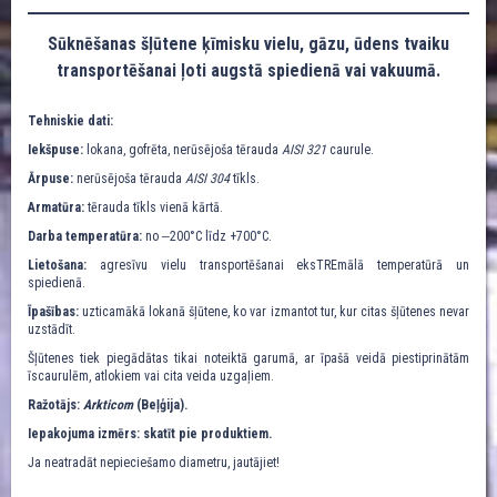
Sūknēšanas šļūtene ķīmisku vielu, gāzu, ūdens tvaiku
transportēšanai ļoti augstā spiedienā vai vakuumā.
Tehniskie dati:
Iekšpuse:
lokana, gofrēta, nerūsējoša tērauda
AISI 321
caurule.
Ārpuse:
nerūsējoša tērauda
AISI 304
tīkls.
Armatūra:
tērauda tīkls vienā kārtā.
Darba temperatūra:
no ‒200°C līdz +700°C.
Lietošana:
agresīvu vielu transportēšanai eksTREmālā temperatūrā un
spiedienā.
Īpašības:
uzticamākā lokanā šļūtene, ko var izmantot tur, kur citas šļūtenes nevar
uzstādīt.
Šļūtenes tiek piegādātas tikai noteiktā garumā, ar īpašā veidā piestiprinātām
īscaurulēm, atlokiem vai cita veida uzgaļiem.
Ražotājs:
Arkticom
(Beļģija).
Iepakojuma izmērs: skatīt pie produktiem.
Ja neatradāt nepieciešamo diametru, jautājiet!