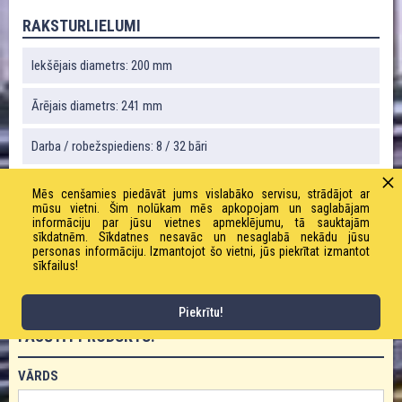
RAKSTURLIELUMI
Iekšējais diametrs: 200 mm
Ārējais diametrs: 241 mm
Darba / robežspiediens: 8 / 32 bāri
Svars: 10500 g
Mēs cenšamies piedāvāt jums vislabāko servisu, strādājot ar
mūsu vietni. Šim nolūkam mēs apkopojam un saglabājam
informāciju par jūsu vietnes apmeklējumu, tā sauktajām
Vakuums: 100 %
sīkdatnēm. Sīkdatnes nesavāc un nesaglabā nekādu jūsu
personas informāciju. Izmantojot šo vietni, jūs piekrītat izmantot
sīkfailus!
Liekuma rādiuss: 1020 mm
Piekrītu!
PASŪTĪT PRODUKTU!
VĀRDS