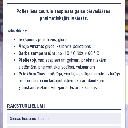
Polietilēna caurule saspiesta gaisa pārvadāšanai
pneimatiskajās iekārtās.
Tehniskie dati:
Iekšpusē:
polietilēns, gluds.
Ārējā virsma:
gluds, kalibrēts polietilēns.
Darba temperatūra:
no -10 ° C līdz + 60 ° C
Pielietojums:
saspiestam gaisam, pneimatiskām
sistēmām, pneimatiskai vadībai, vakuumam.
Priekšrocības:
spēcīga, viegla, elastīga caurule. Izturīgs
pret nodilumu un laikapstākļiem, kā arī daudzām
ķīmiskām vielām. Pieejams dažādās krāsās.
RAKSTURLIELUMI
Sienas biezums: 1,0 mm