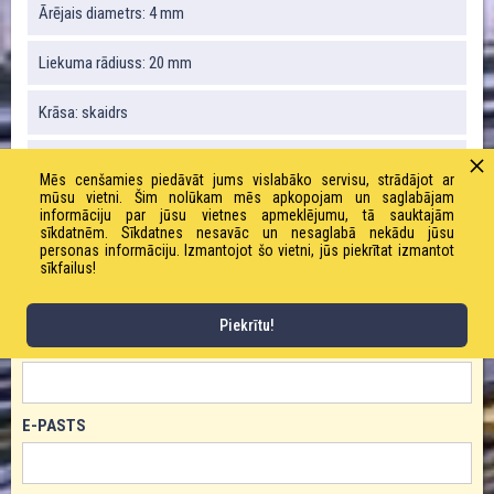
Ārējais diametrs: 4 mm
Liekuma rādiuss: 20 mm
Krāsa: skaidrs
Svars: 8,4 g / m
Mēs cenšamies piedāvāt jums vislabāko servisu, strādājot ar
mūsu vietni. Šim nolūkam mēs apkopojam un saglabājam
Darba spiediens: 30 bāri
informāciju par jūsu vietnes apmeklējumu, tā sauktajām
sīkdatnēm. Sīkdatnes nesavāc un nesaglabā nekādu jūsu
personas informāciju. Izmantojot šo vietni, jūs piekrītat izmantot
sīkfailus!
PASŪTĪT PRODUKTU!
Piekrītu!
VĀRDS
E-PASTS