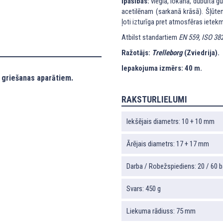
Īpašības:
viegla, lokana, dubulta gu
acetilēnam (sarkanā krāsā). Šļūten
ļoti izturīga pret atmosfēras ietekm
Atbilst standartiem
EN 559, ISO 38
Ražotājs:
Trelleborg
(Zviedrija).
Iepakojuma izmērs: 40 m.
 griešanas aparātiem.
RAKSTURLIELUMI
Iekšējais diametrs: 10 + 10 mm
Ārējais diametrs: 17 + 17 mm
Darba / Robežspiediens: 20 / 60 b
Svars: 450 g
Liekuma rādiuss: 75 mm