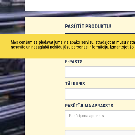
PASŪTĪT PRODUKTU!
VĀRDS
Mēs cenšamies piedāvāt jums vislabāko servisu, strādājot ar mūsu vie
nesavāc un nesaglabā nekādu jūsu personas informāciju. Izmantojot šo viet
E-PASTS
TĀLRUNIS
PASŪTĪJUMA APRAKSTS