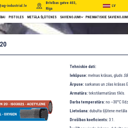
Brīvības gatve 403,
@ag-industrial.lv
LV
Rīga
BAI
PISTOLES
METĀLA ŠĻŪTENES
SAVIENOJUMI
PNEIMATISKIE SAVIENOJUM
20
Tehniskie dati:
Iekšpuse:
melnas krāsas, gluds
SB
Ārpuse:
sarkanas un zilas krāsas 
Armatūra:
tekstilarmatūras tīkls.
Darba temperatūra:
no ‒30°C līdz
Lietošana:
dubulta šļūtene metāla
Drošības koeficients:
3:1.