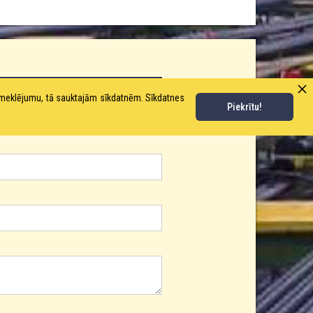
pmeklējumu, tā sauktajām sīkdatnēm. Sīkdatnes
Piekrītu!