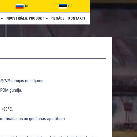
RU
EE
I
INDUSTRIĀLIE PRODUKTI
PIEGĀDE
KONTAKTI
R/NR
gumijas maisījums.
EPDM gumija.
 +80°C.
 metināšanas un griešanas aparātiem.