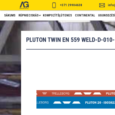
+371 29904638
info
SĀKUMS
RŪPNIECISKĀS
KOMPOZĪTŠĻŪTENES
CONTINENTAL
UGUNSDZĒSĪ
PLUTON TWIN EN 559 WELD-D-010-