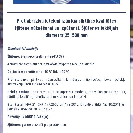
Pret abrazīvu ietekmi izturīga pārtikas kvalitātes
šļūtene sūknēšanai un izpūšanai. Šļūtenes iekšējais
diametrs 25–508 mm
Tehniskā informācija
Šļūtene:
ēteris-poliuretāns (Pre-PUR®)
Armatūra:
sienā stingri iestrādāta atsperes tērauda stieple
Darba temperatūra:
no -40 ℃ līdz +90 ℃
Pielietojums:
pārtikas rūpniecība, farmācijas rūpniecība, koka putekļu
ekstrakcija, industriālie putekļsūcēji
Priekšrocības:
īpaši viegls un pastiprināts modelis, mazs liekšanas rādiuss,
pārtikas kvalitāte, noturība pret mikrobiem un hidrolīzi
Standarts:
FDA 21 CFR 177.2600 un 178.2010, Direktīva (EK) Nr. 10/2011 un
jaunākā Direktīva Nr. 2015/174.
Ražotājs: NORRES (Vācija)
Šļūtenes garums:
skatīt pie produktiem