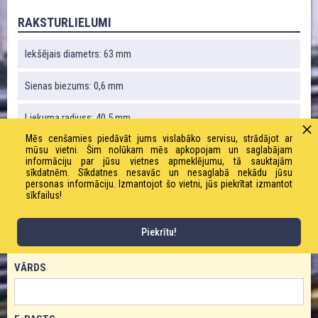
RAKSTURLIELUMI
Iekšējais diametrs: 63 mm
Sienas biezums: 0,6 mm
Liekuma radiuss: 40,5 mm
Mēs cenšamies piedāvāt jums vislabāko servisu, strādājot ar
Svars: 4700 g / m
mūsu vietni. Šim nolūkam mēs apkopojam un saglabājam
informāciju par jūsu vietnes apmeklējumu, tā sauktajām
sīkdatnēm. Sīkdatnes nesavāc un nesaglabā nekādu jūsu
Ruļļa garums: 10 m
personas informāciju. Izmantojot šo vietni, jūs piekrītat izmantot
sīkfailus!
Piekrītu!
PASŪTĪT PRODUKTU!
VĀRDS