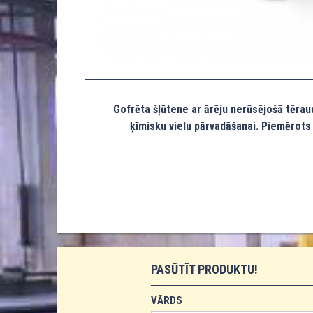
Gofrēta šļūtene ar ārēju nerūsējošā tēraud
ķīmisku vielu pārvadāšanai. Piemērots 
PASŪTĪT PRODUKTU!
VĀRDS