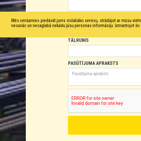
E-PASTS
Mēs cenšamies piedāvāt jums vislabāko servisu, strādājot ar mūsu vie
nesavāc un nesaglabā nekādu jūsu personas informāciju. Izmantojot šo viet
TĀLRUNIS
PASŪTĪJUMA APRAKSTS