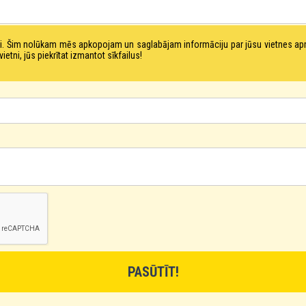
tni. Šim nolūkam mēs apkopojam un saglabājam informāciju par jūsu vietnes a
ni, jūs piekrītat izmantot sīkfailus!