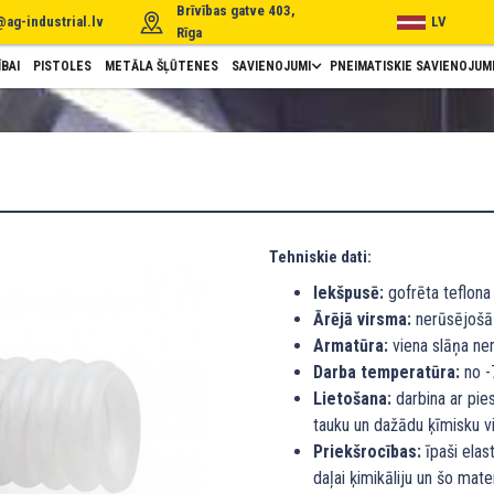
Brīvības gatve 403,
@ag-industrial.lv
LV
Rīga
BAI
PISTOLES
METĀLA ŠĻŪTENES
SAVIENOJUMI
PNEIMATISKIE SAVIENOJUM
Tehniskie dati:
Iekšpusē:
gofrēta teflona 
Ārējā virsma:
nerūsējošā 
Armatūra:
viena slāņa ne
Darba temperatūra:
no -7
Lietošana:
darbina ar pie
tauku un dažādu ķīmisku vi
Priekšrocības:
īpaši elas
daļai ķimikāliju un šo mate