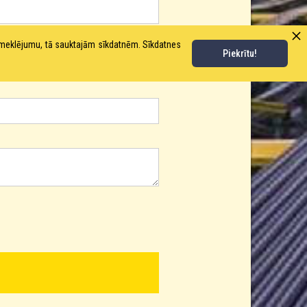
pmeklējumu, tā sauktajām sīkdatnēm. Sīkdatnes
Piekrītu!