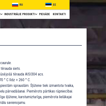
RU
EE
I
INDUSTRIĀLIE PRODUKTI
PIEGĀDE
KONTAKTI
caurule.
tērauda siets.
rūsējošā tērauda AISI304 acs.
0 ° C līdz + 260 ° C.
spiestām sprauslām. Šļūtene tiek izmantota tvaika,
elu pārvadāšanai. Piemērots pārtikas rūpniecībai.
tīga šļūtene, karstumizturīga, piemērota lielākajai
riālu savienojumu.