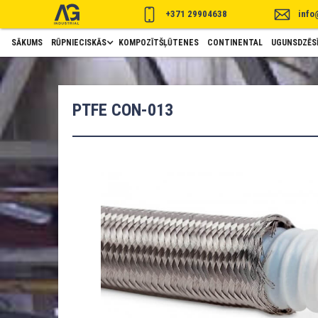
+371 29904638
info
SĀKUMS
RŪPNIECISKĀS
KOMPOZĪTŠĻŪTENES
CONTINENTAL
UGUNSDZĒSĪ
PTFE CON-013