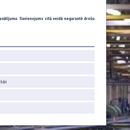
asūtījuma. Savienojums citā veidā negarantē drošu
 bāri