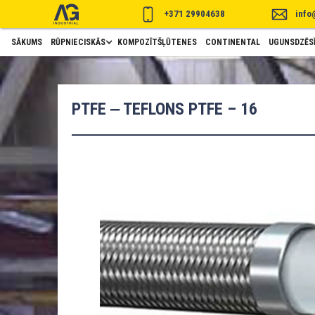
+371 29904638
info
SĀKUMS
RŪPNIECISKĀS
KOMPOZĪTŠĻŪTENES
CONTINENTAL
UGUNSDZĒSĪ
PTFE ‒ TEFLONS PTFE – 16