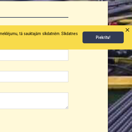
pmeklējumu, tā sauktajām sīkdatnēm. Sīkdatnes
Piekrītu!