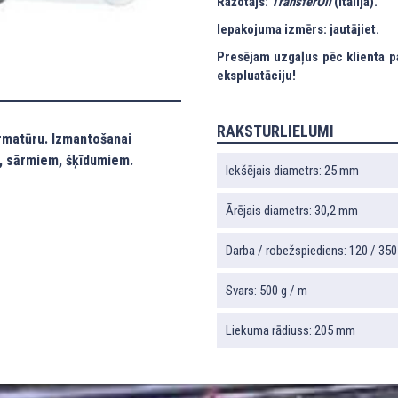
Ražotājs:
TransferOil
(Itālija).
Iepakojuma izmērs: jautājiet.
Presējam uzgaļus pēc klienta p
ekspluatāciju!
RAKSTURLIELUMI
armatūru. Izmantošanai
m, sārmiem, šķīdumiem.
Iekšējais diametrs: 25 mm
Ārējais diametrs: 30,2 mm
Darba / robežspiediens: 120 / 350
Svars: 500 g / m
Liekuma rādiuss: 205 mm