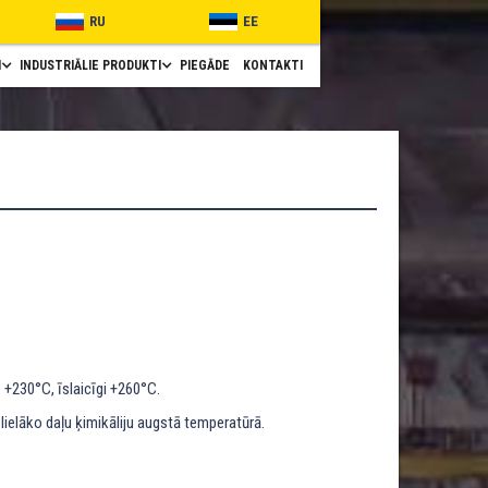
RU
EE
I
INDUSTRIĀLIE PRODUKTI
PIEGĀDE
KONTAKTI
 +230°C, īslaicīgi +260°C.
lielāko daļu ķimikāliju augstā temperatūrā.