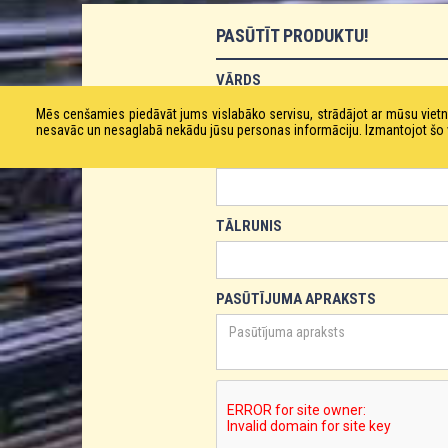
PASŪTĪT PRODUKTU!
VĀRDS
Mēs cenšamies piedāvāt jums vislabāko servisu, strādājot ar mūsu vie
nesavāc un nesaglabā nekādu jūsu personas informāciju. Izmantojot šo viet
E-PASTS
TĀLRUNIS
PASŪTĪJUMA APRAKSTS