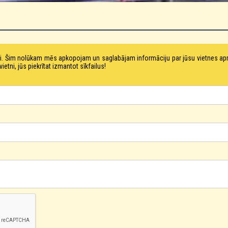
tni. Šim nolūkam mēs apkopojam un saglabājam informāciju par jūsu vietnes a
ni, jūs piekrītat izmantot sīkfailus!