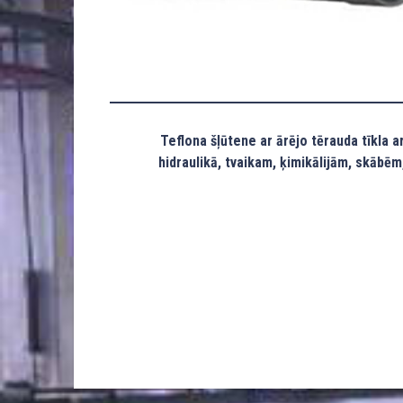
Teflona šļūtene ar ārējo tērauda tīkla 
hidraulikā, tvaikam, ķimikālijām, skābē