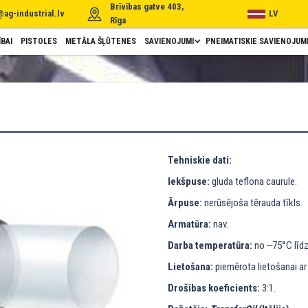
Brīvības gatve 403,
@ag-industrial.lv
LV
Rīga
BAI
PISTOLES
METĀLA ŠĻŪTENES
SAVIENOJUMI
PNEIMATISKIE SAVIENOJUM
Tehniskie dati:
Iekšpuse:
gluda teflona caurule.
Ārpuse:
nerūsējoša tērauda tīkls.
Armatūra:
nav.
Darba temperatūra:
no ‒75°C līdz
Lietošana:
piemērota lietošanai ar 
Drošības koeficients:
3:1.