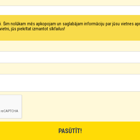
tni. Šim nolūkam mēs apkopojam un saglabājam informāciju par jūsu vietnes a
ni, jūs piekrītat izmantot sīkfailus!