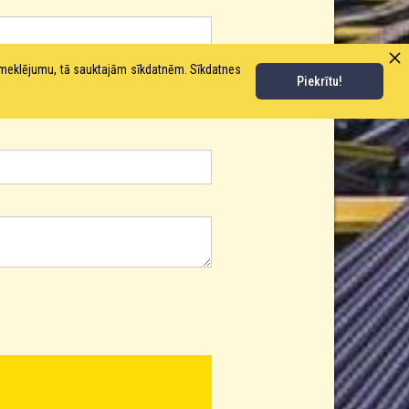
pmeklējumu, tā sauktajām sīkdatnēm. Sīkdatnes
Piekrītu!