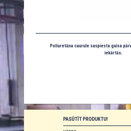
Poliuretāna caurule saspiesta gaisa pār
iekārtās.
PASŪTĪT PRODUKTU!