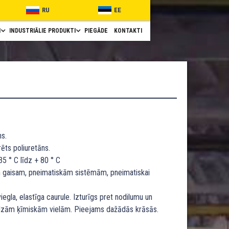
RU
EE
I
INDUSTRIĀLIE PRODUKTI
PIEGĀDE
KONTAKTI
ns.
rēts poliuretāns.
35 ° C līdz + 80 ° C
 gaisam, pneimatiskām sistēmām, pneimatiskai
iegla, elastīga caurule. Izturīgs pret nodilumu un
audzām ķīmiskām vielām. Pieejams dažādās krāsās.