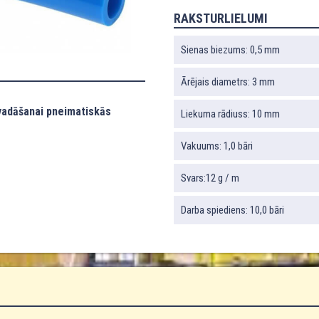
RAKSTURLIELUMI
Sienas biezums: 0,5 mm
Ārējais diametrs: 3 mm
vadāšanai pneimatiskās
Liekuma rādiuss: 10 mm
Vakuums: 1,0 bāri
Svars:12 g / m
Darba spiediens: 10,0 bāri