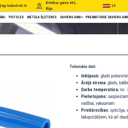
Brīvības gatve 403,
@ag-industrial.lv
LV
Rīga
BAI
PISTOLES
METĀLA ŠĻŪTENES
SAVIENOJUMI
PNEIMATISKIE SAVIENOJUM
Tehniskie dati:
Iekšpusē:
gluds poliuretā
Ārējā virsma:
gluds, kalib
Darba temperatūra:
no -
Pielietojums:
saspiestam
vadībai, vakuumam.
Priekšrocības:
spēcīga, v
laikapstākļiem, kā arī d