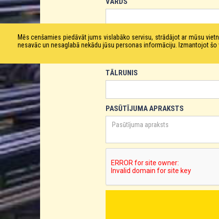
VĀRDS
E-PASTS
Mēs cenšamies piedāvāt jums vislabāko servisu, strādājot ar mūsu vie
nesavāc un nesaglabā nekādu jūsu personas informāciju. Izmantojot šo viet
TĀLRUNIS
PASŪTĪJUMA APRAKSTS