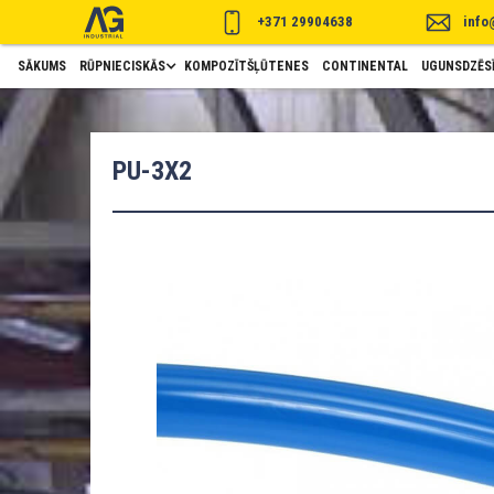
+371 29904638
info
SĀKUMS
RŪPNIECISKĀS
KOMPOZĪTŠĻŪTENES
CONTINENTAL
UGUNSDZĒSĪ
PU-3X2