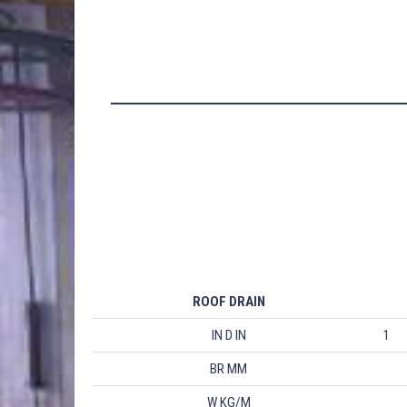
ROOF DRAIN
IN D IN
1
BR MM
W KG/M