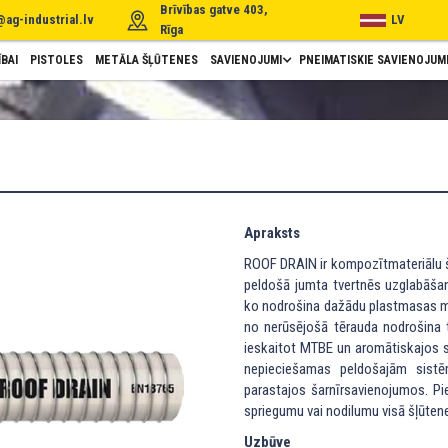
Brīvības gatve 403,
@ag-industrial.lv
LV
Rīga
BAI
PISTOLES
METĀLA ŠĻŪTENES
SAVIENOJUMI
PNEIMATISKIE SAVIENOJUM
Apraksts
ROOF DRAIN ir kompozītmateriālu š
peldošā jumta tvertnēs uzglabāšan
ko nodrošina dažādu plastmasas mate
no nerūsējošā tērauda nodrošina to
ieskaitot MTBE un aromātiskajos s
nepieciešamas peldošajām sist
parastajos šarnīrsavienojumos. Pi
spriegumu vai nodilumu visā šļūten
Uzbūve