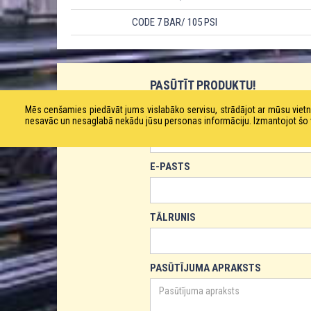
CODE 7 BAR/ 105 PSI
PASŪTĪT PRODUKTU!
Mēs cenšamies piedāvāt jums vislabāko servisu, strādājot ar mūsu vie
VĀRDS
nesavāc un nesaglabā nekādu jūsu personas informāciju. Izmantojot šo viet
E-PASTS
TĀLRUNIS
PASŪTĪJUMA APRAKSTS