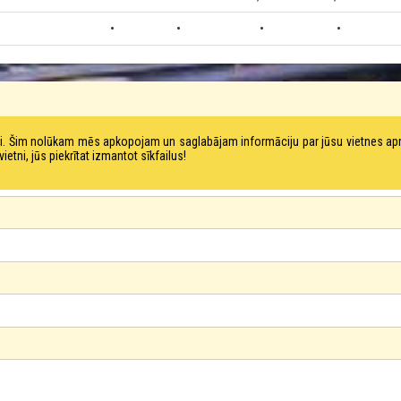
•
•
•
•
tni. Šim nolūkam mēs apkopojam un saglabājam informāciju par jūsu vietnes a
ni, jūs piekrītat izmantot sīkfailus!