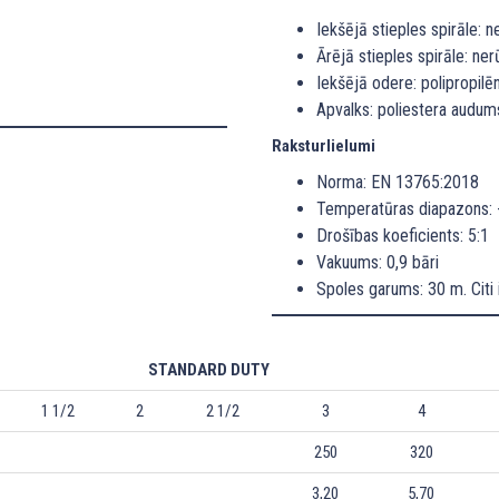
Iekšējā stieples spirāle: 
Ārējā stieples spirāle: ne
Iekšējā odere: polipropilē
Apvalks: poliestera audu
Raksturlielumi
Norma: EN 13765:2018
Temperatūras diapazons: 
Drošības koeficients: 5:1
Vakuums: 0,9 bāri
Spoles garums: 30 m. Citi
STANDARD DUTY
1 1/2
2
2 1/2
3
4
250
320
3,20
5,70