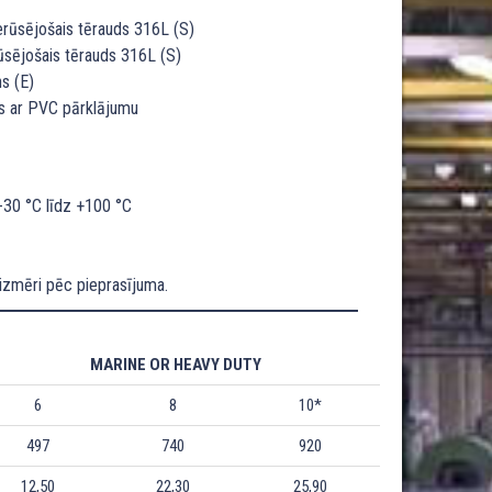
nerūsējošais tērauds 316L (S)
rūsējošais tērauds 316L (S)
ns (E)
ms ar PVC pārklājumu
-30 °C līdz +100 °C
 izmēri pēc pieprasījuma.
MARINE OR HEAVY DUTY
6
8
10*
497
740
920
12,50
22,30
25,90