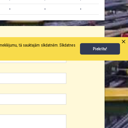
•
•
•
pmeklējumu, tā sauktajām sīkdatnēm. Sīkdatnes
Piekrītu!