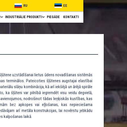
RU
EE
I
INDUSTRIĀLIE PRODUKTI
PIEGĀDE
KONTAKTI
ļūtene uzstādīšanai lietus ūdens novadīšanas sistēmās
as terminālos. Pateicoties šļūtenes augstajai elastībai
riālu slāņu kombinācija, kā arī iekšējā un ārējā spirāle
, ka šļūteni var pilnībā iegremdēt visu veidu degvielā,
avienojumos, nodrošinot tādas leņķiskās kustības, kas
ēmām bez apkopes vai eļļošanas, kas nepieciešama
edāvājam arī metāla konstrukcijas, lai novērstu jebkādu
es kalpošanas laikā.