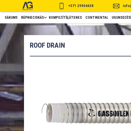
+371 29904638
info
SĀKUMS
RŪPNIECISKĀS
KOMPOZĪTŠĻŪTENES
CONTINENTAL
UGUNSDZĒSĪ
ROOF DRAIN