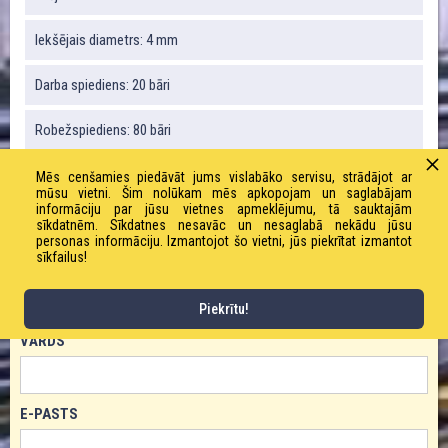
Iekšējais diametrs: 4 mm
Darba spiediens: 20 bāri
Robežspiediens: 80 bāri
Svars: 16,2 g / m
Mēs cenšamies piedāvāt jums vislabāko servisu, strādājot ar
mūsu vietni. Šim nolūkam mēs apkopojam un saglabājam
informāciju par jūsu vietnes apmeklējumu, tā sauktajām
Liekuma rādiuss: 36 mm
sīkdatnēm. Sīkdatnes nesavāc un nesaglabā nekādu jūsu
personas informāciju. Izmantojot šo vietni, jūs piekrītat izmantot
sīkfailus!
PASŪTĪT PRODUKTU!
Piekrītu!
VĀRDS
E-PASTS