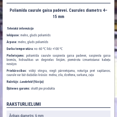
Poliamīda caurule gaisa padevei. Caurules diametrs 4–
15 mm
Tehniskā informācija
Iekšpuse:
melns, gluds poliamīds
Ārpuse:
melns, gluds poliamīds
Darba temperatūra:
no -60 ℃ līdz +100 ℃
Pielietojums:
poliamīda caurule saspiesta gaisa padevei, saspiesta gaisa
bremžu, hidraulikas un degvielas līnijām; piemērota izmantošanai kabeļu
nesējos
Priekšrocības:
vidēji stingra, viegli pārvietojama, noturīga pret sapīšanos;
caurule var būt dažādās krāsās: melna, zila, dzeltena, sarkana, zaļa
Ražotājs:
Landefeld
(Vācija)
Šļūtenes garums:
skatīt pie produkta
RAKSTURLIELUMI
Ārējais diametrs: 6 mm