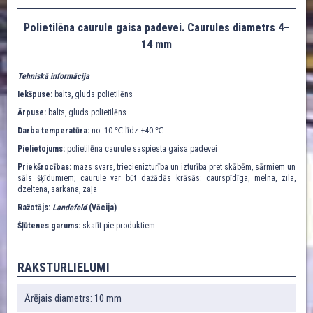
Polietilēna caurule gaisa padevei. Caurules diametrs 4–
14 mm
Tehniskā informācija
Iekšpuse:
balts, gluds polietilēns
Ārpuse:
balts, gluds polietilēns
Darba temperatūra:
no -10 ℃ līdz +40 ℃
Pielietojums:
polietilēna caurule saspiesta gaisa padevei
Priekšrocības:
mazs svars, triecienizturība un izturība pret skābēm, sārmiem un
sāls šķīdumiem; caurule var būt dažādās krāsās: caurspīdīga, melna, zila,
dzeltena, sarkana, zaļa
Ražotājs:
Landefeld
(Vācija)
Šļūtenes garums:
skatīt pie produktiem
RAKSTURLIELUMI
Ārējais diametrs: 10 mm