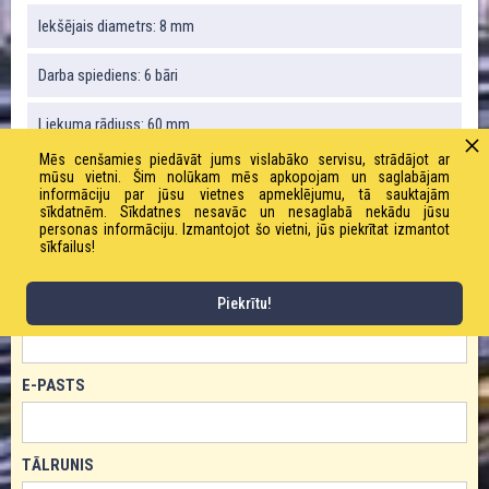
Iekšējais diametrs: 8 mm
Darba spiediens: 6 bāri
Liekuma rādiuss: 60 mm
Mēs cenšamies piedāvāt jums vislabāko servisu, strādājot ar
Ruļļa garums: 50 m
mūsu vietni. Šim nolūkam mēs apkopojam un saglabājam
informāciju par jūsu vietnes apmeklējumu, tā sauktajām
sīkdatnēm. Sīkdatnes nesavāc un nesaglabā nekādu jūsu
personas informāciju. Izmantojot šo vietni, jūs piekrītat izmantot
sīkfailus!
PASŪTĪT PRODUKTU!
Piekrītu!
VĀRDS
E-PASTS
TĀLRUNIS