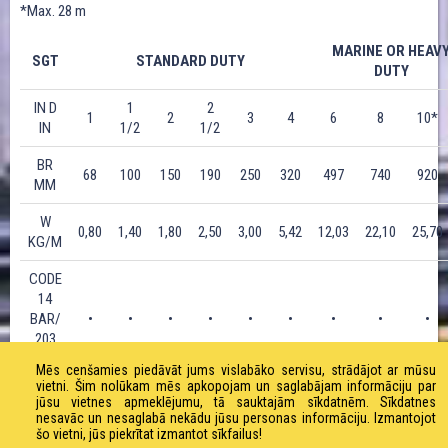
*Max. 28 m
MARINE OR HEAV
SGT
STANDARD DUTY
DUTY
IN D
1
2
1
2
3
4
6
8
10*
IN
1/2
1/2
BR
68
100
150
190
250
320
497
740
920
MM
W
0,80
1,40
1,80
2,50
3,00
5,42
12,03
22,10
25,70
KG/M
CODE
14
BAR/
•
•
•
•
•
•
•
•
•
203
PSI
Mēs cenšamies piedāvāt jums vislabāko servisu, strādājot ar mūsu
vietni. Šim nolūkam mēs apkopojam un saglabājam informāciju par
CODE
jūsu vietnes apmeklējumu, tā sauktajām sīkdatnēm. Sīkdatnes
10
nesavāc un nesaglabā nekādu jūsu personas informāciju. Izmantojot
šo vietni, jūs piekrītat izmantot sīkfailus!
BAR/
•
•
•