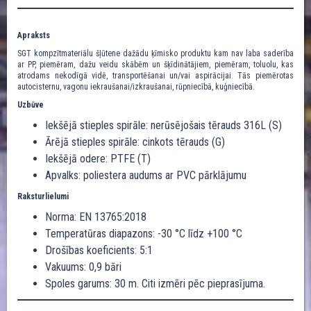
Apraksts
SGT kompzītmateriālu šļūtene dažādu ķīmisko produktu kam nav laba saderība
ar PP, piemēram, dažu veidu skābēm un šķīdinātājiem, piemēram, toluolu, kas
atrodams nekodīgā vidē, transportēšanai un/vai aspirācijai. Tās piemērotas
autocisternu, vagonu iekraušanai/izkraušanai, rūpniecībā, kuģniecībā.
Uzbūve
Iekšējā stieples spirāle: nerūsējošais tērauds 316L (S)
Ārējā stieples spirāle: cinkots tērauds (G)
Iekšējā odere: PTFE (T)
Apvalks: poliestera audums ar PVC pārklājumu
Raksturlielumi
Norma: EN 13765:2018
Temperatūras diapazons: -30 °C līdz +100 °C
Drošības koeficients: 5:1
Vakuums: 0,9 bāri
Spoles garums: 30 m. Citi izmēri pēc pieprasījuma.