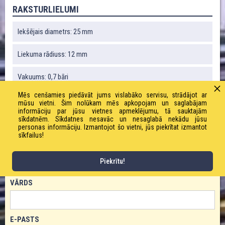
RAKSTURLIELUMI
Iekšējais diametrs: 25 mm
Liekuma rādiuss: 12 mm
Vakuums: 0,7 bāri
Mēs cenšamies piedāvāt jums vislabāko servisu, strādājot ar
Svars: 140 g / m
mūsu vietni. Šim nolūkam mēs apkopojam un saglabājam
informāciju par jūsu vietnes apmeklējumu, tā sauktajām
sīkdatnēm. Sīkdatnes nesavāc un nesaglabā nekādu jūsu
Darba spiediens: 2,5 bāri
personas informāciju. Izmantojot šo vietni, jūs piekrītat izmantot
sīkfailus!
PASŪTĪT PRODUKTU!
Piekrītu!
VĀRDS
E-PASTS