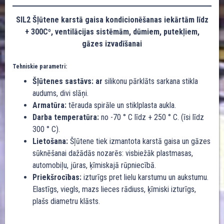
SIL2 Šļūtene karstā gaisa kondicionēšanas iekārtām līdz
+ 300Cº, ventilācijas sistēmām, dūmiem, putekļiem,
gāzes izvadīšanai
Tehniskie parametri:
Šļūtenes sastāvs: ar
silikonu pārklāts sarkana stikla
audums, divi slāņi.
Armatūra:
tērauda spirāle un stiklplasta aukla.
Darba temperatūra:
no -70 ° C līdz + 250 ° C. (īsi līdz
300 ° C).
Lietošana:
Šļūtene tiek izmantota karstā gaisa un gāzes
sūknēšanai dažādās nozarēs: visbiežāk plastmasas,
automobiļu, jūras, ķīmiskajā rūpniecībā.
Priekšrocības:
izturīgs pret lielu karstumu un aukstumu.
Elastīgs, viegls, mazs lieces rādiuss, ķīmiski izturīgs,
plašs diametru klāsts.