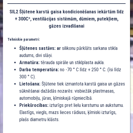
SIL2 Šļūtene karstā gaisa kondicionēšanas iekārtām līdz
+ 300Cº, ventilācijas sistēmām, dūmiem, putekļiem,
gāzes izvadīšanai
Tehniskie parametri:
Šļūtenes sastāvs: ar
silikonu pārklāts sarkana stikla
audums, divi slāņi.
Armatūra:
tērauda spirāle un stiklplasta aukla.
Darba temperatūra:
no -70 ° C līdz + 250 ° C. (īsi līdz
300 ° C).
Lietošana:
Šļūtene tiek izmantota karstā gaisa un gāzes
sūknēšanai dažādās nozarēs: visbiežāk plastmasas,
automobiļu, jūras, ķīmiskajā rūpniecībā.
Priekšrocības:
izturīgs pret lielu karstumu un aukstumu.
Elastīgs, viegls, mazs lieces rādiuss, ķīmiski izturīgs,
plašs diametru klāsts.