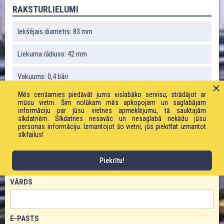
RAKSTURLIELUMI
Iekšējais diametrs: 83 mm
Liekuma rādiuss: 42 mm
Vakuums: 0,4 bāri
Mēs cenšamies piedāvāt jums vislabāko servisu, strādājot ar
Svars: 640 g / m
mūsu vietni. Šim nolūkam mēs apkopojam un saglabājam
informāciju par jūsu vietnes apmeklējumu, tā sauktajām
sīkdatnēm. Sīkdatnes nesavāc un nesaglabā nekādu jūsu
Darba spiediens: 2,1 bāri
personas informāciju. Izmantojot šo vietni, jūs piekrītat izmantot
sīkfailus!
PASŪTĪT PRODUKTU!
Piekrītu!
VĀRDS
E-PASTS