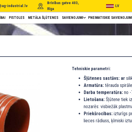
Brīvības gatve 403,
@ag-industrial.lv
LV
Rīga
BAI
PISTOLES
METĀLA ŠĻŪTENES
SAVIENOJUMI
PNEIMATISKIE SAVIENOJUM
Tehniskie parametri:
Šļūtenes sastāvs: ar
sili
Armatūra:
tērauda spirāle 
Darba temperatūra:
no -7
Lietošana:
Šļūtene tiek i
nozarēs: visbiežāk plastma
Priekšrocības:
izturīgs p
lieces rādiuss, ķīmiski izt