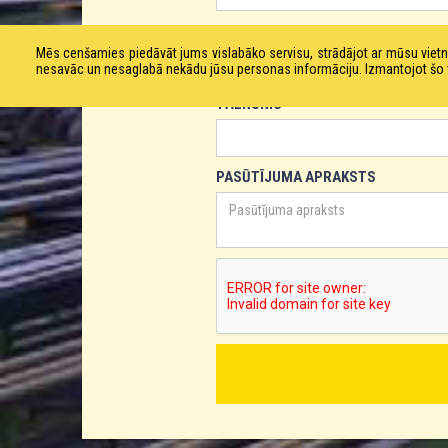
E-PASTS
Mēs cenšamies piedāvāt jums vislabāko servisu, strādājot ar mūsu vie
nesavāc un nesaglabā nekādu jūsu personas informāciju. Izmantojot šo viet
TĀLRUNIS
PASŪTĪJUMA APRAKSTS