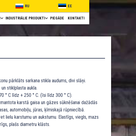
RU
EE
I
INDUSTRIĀLIE PRODUKTI
PIEGĀDE
KONTAKTI
konu pārklāts sarkana stikla audums, divi slāņi.
un stiklplasta aukla.
0 ° C līdz + 250 ° C. (īsi līdz 300 ° C).
zmantota karstā gaisa un gāzes sūknēšanai dažādās
sas, automobiļu, jūras, ķīmiskajā rūpniecībā.
ret lielu karstumu un aukstumu. Elastīgs, viegls, mazs
urīgs, plašs diametru klāsts.