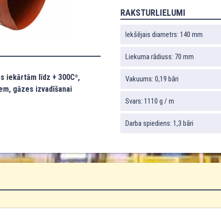
RAKSTURLIELUMI
Iekšējais diametrs: 140 mm
Liekuma rādiuss: 70 mm
s iekārtām līdz + 300Cº,
Vakuums: 0,19 bāri
em, gāzes izvadīšanai
Svars: 1110 g / m
Darba spiediens: 1,3 bāri