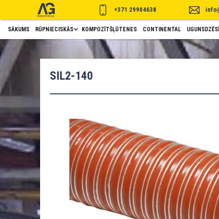
+371 29904638
info
SĀKUMS
RŪPNIECISKĀS
KOMPOZĪTŠĻŪTENES
CONTINENTAL
UGUNSDZĒSĪ
SIL2-140