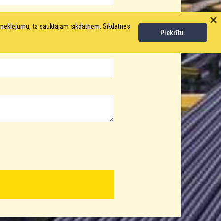
pmeklējumu, tā sauktajām sīkdatnēm. Sīkdatnes
Piekrītu!