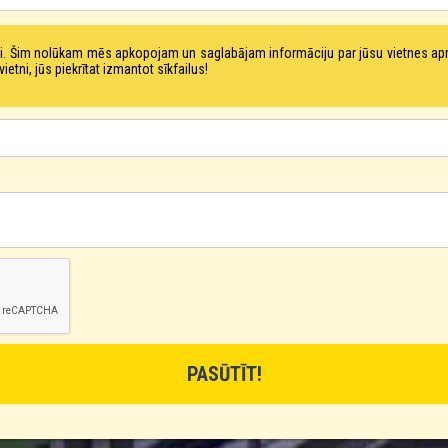
tni. Šim nolūkam mēs apkopojam un saglabājam informāciju par jūsu vietnes a
ni, jūs piekrītat izmantot sīkfailus!