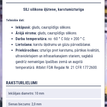
SILI silikona šļūtene, karstumizturīga
Tehniskie dati:
Iekšpusē:
gluds, caurspīdīgs silikons.
Ārējā virsma:
gluds, caurspīdīgs silikons.
Darba temperatūra:
no -60 ° C līdz + 200 ° C.
Lietošana:
karstu šķidrumu un gāzu pārvadāšanai.
Priekšrocības:
izturīgs pret karstumu, pārtikas kvalitāti,
ultravioletajiem un infrasarkanajiem stariem, saglabā
gandrīz nemainīgas īpašības zemā un augstā
temperatūrā. Atbilst FDA Regulai Nr. 21 CFR 177.2600.
RAKSTURLIELUMI
Iekšējais diametrs: 10 mm
Sienas biezums: 2,0 mm