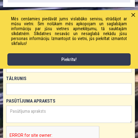
Mēs cenšamies piedāvāt jums vislabāko servisu, strādājot ar
PASŪTĪT PRODUKTU!
mūsu vietni. Šim nolūkam mēs apkopojam un saglabājam
informāciju par jūsu vietnes apmeklējumu, tā sauktajām
VĀRDS
sīkdatnēm. Sīkdatnes nesavāc un nesaglabā nekādu jūsu
personas informāciju. Izmantojot šo vietni, jūs piekrītat izmantot
sīkfailus!
E-PASTS
Piekrītu!
TĀLRUNIS
PASŪTĪJUMA APRAKSTS