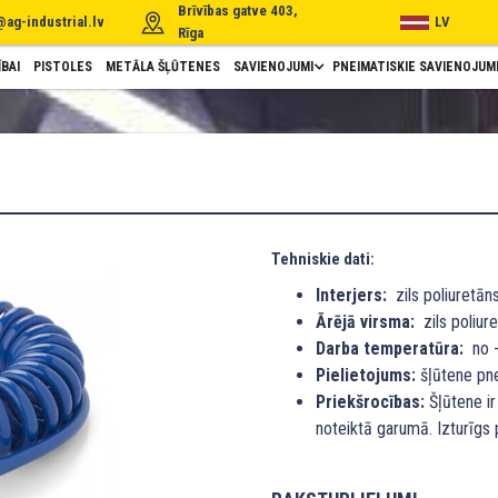
Brīvības gatve 403,
@ag-industrial.lv
LV
Rīga
BAI
PISTOLES
METĀLA ŠĻŪTENES
SAVIENOJUMI
PNEIMATISKIE SAVIENOJUM
Tehniskie dati:
Interjers:
zils poliuretāns
Ārējā virsma:
zils poliure
Darba temperatūra:
no -
Pielietojums:
šļūtene pne
Priekšrocības:
Šļūtene ir
noteiktā garumā. Izturīgs 