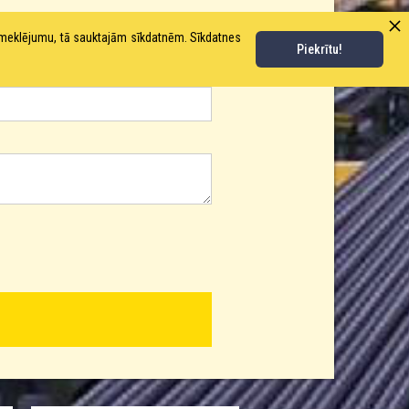
pmeklējumu, tā sauktajām sīkdatnēm. Sīkdatnes
Piekrītu!