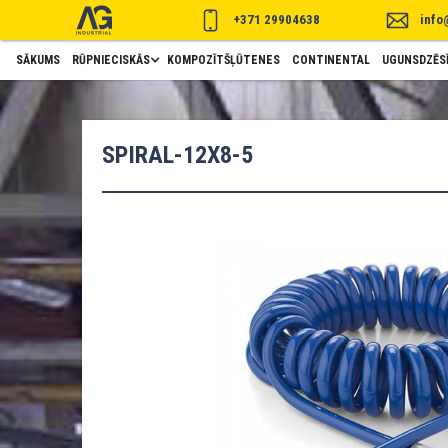
+371 29904638
info
SĀKUMS
RŪPNIECISKĀS
KOMPOZĪTŠĻŪTENES
CONTINENTAL
UGUNSDZĒSĪ
SPIRAL-12X8-5