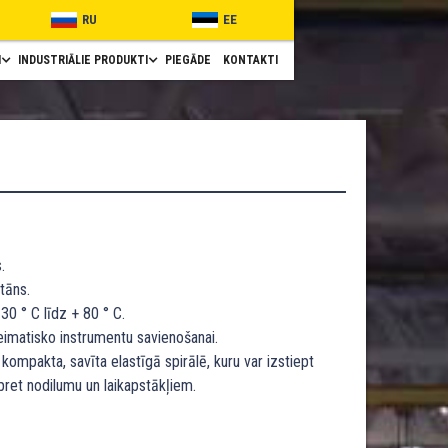
RU
EE
I
INDUSTRIĀLIE PRODUKTI
PIEGĀDE
KONTAKTI
.
tāns.
30 ° C līdz + 80 ° C.
imatisko instrumentu savienošanai.
 kompakta, savīta elastīgā spirālē, kuru var izstiept
pret nodilumu un laikapstākļiem.