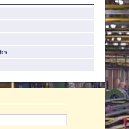
ājiem