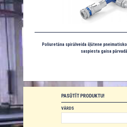
Poliuretāna spirālveida šļūtene pneimatisk
saspiesta gaisa pārvadā
PASŪTĪT PRODUKTU!
VĀRDS