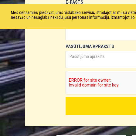
E-PASTS
Mēs cenšamies piedāvāt jums vislabāko servisu, strādājot ar mūsu vie
nesavāc un nesaglabā nekādu jūsu personas informāciju. Izmantojot šo viet
TĀLRUNIS
PASŪTĪJUMA APRAKSTS