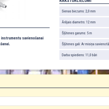
RAKSTURLIELUMI
Sienas biezums: 2,0 mm
Ārējais diametrs: 12 mm
Šļūtenes garums: 5 m
o instrumentu savienošanai
šanai.
Šļūtenes gali: Ar misiņa savienot
Darba spiediens: 11,0 bāri