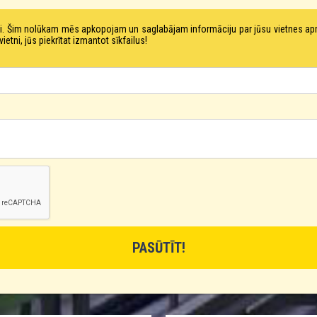
tni. Šim nolūkam mēs apkopojam un saglabājam informāciju par jūsu vietnes a
ni, jūs piekrītat izmantot sīkfailus!