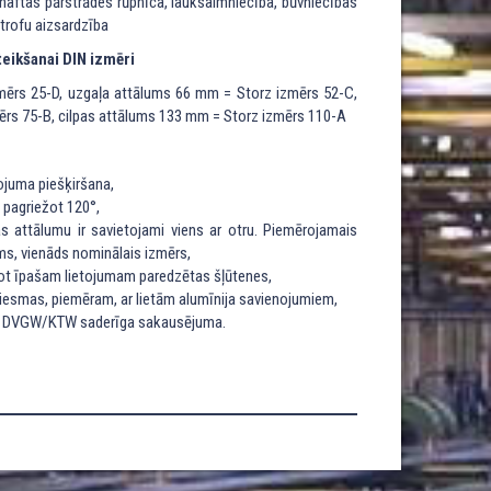
naftas pārstrādes rūpnīca, lauksaimniecība, būvniecības
strofu aizsardzība
eikšanai DIN izmēri
mērs 25-D, uzgaļa attālums 66 mm = Storz izmērs 52-C,
ērs 75-B, cilpas attālums 133 mm = Storz izmērs 110-A
ojuma piešķiršana,
 pagriežot 120°,
as attālumu ir savietojami viens ar otru. Piemērojamais
ums, vienāds nominālais izmērs,
ojot īpašam lietojumam paredzētas šļūtenes,
riesmas, piemēram, ar lietām alumīnija savienojumiem,
 no DVGW/KTW saderīga sakausējuma.