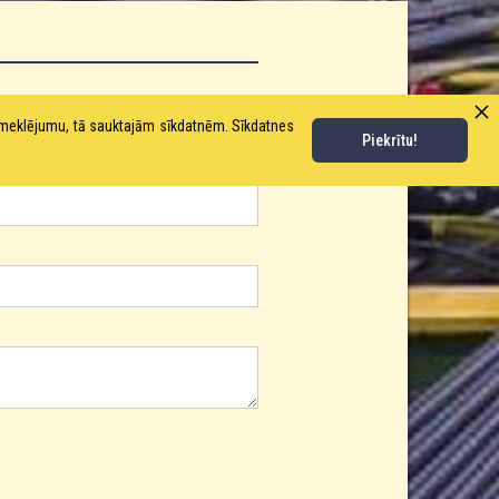
pmeklējumu, tā sauktajām sīkdatnēm. Sīkdatnes
Piekrītu!