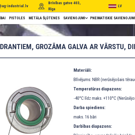
Brīvības gatve 403,
@ag-industrial.lv
LV
Rīga
BAI
PISTOLES
METĀLA ŠĻŪTENES
SAVIENOJUMI
PNEIMATISKIE SAVIENOJUM
DRANTIEM, GROZĀMA GALVA AR VĀRSTU, DI
Materiāli:
Blīvējums: NBR (nerūsējošais tēra
Temperatūras diapazons:
-40°C līdz maks. +110°C (Nerūsējoš
Darba spiediens:
maks. 16 bāri
Darbības diapazons: