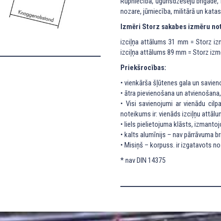
Rūpniecība, ugunsdzēsēju brigāde, 
nozare, jūrniecība, militārā un kata
Izmēri Storz sakabes izmēru not
izciļņa attālums 31 mm = Storz iz
izciļņa attālums 89 mm = Storz izm
Priekšrocības:
• vienkārša šļūtenes gala un savien
• ātra pievienošana un atvienošana,
• Visi savienojumi ar vienādu cilp
noteikums ir: vienāds izciļņu attāl
• liels pielietojuma klāsts, izmant
• kalts alumīnijs – nav pārrāvuma b
• Misiņš – korpuss. ir izgatavots
* nav DIN 14375