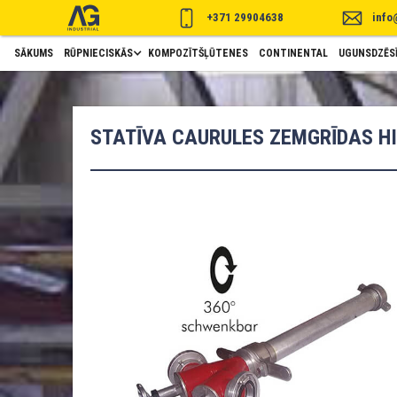
+371 29904638
info
SĀKUMS
RŪPNIECISKĀS
KOMPOZĪTŠĻŪTENES
CONTINENTAL
UGUNSDZĒSĪ
STATĪVA CAURULES ZEMGRĪDAS HI