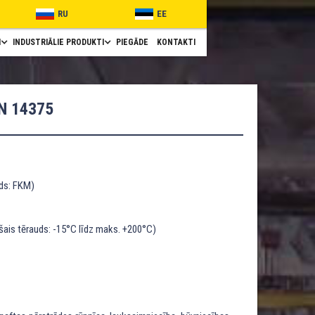
RU
EE
I
INDUSTRIĀLIE PRODUKTI
PIEGĀDE
KONTAKTI
N 14375
uds: FKM)
ais tērauds: -15°C līdz maks. +200°C)