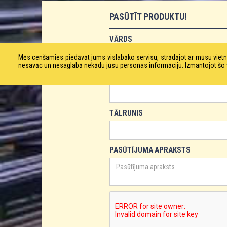
PASŪTĪT PRODUKTU!
VĀRDS
Mēs cenšamies piedāvāt jums vislabāko servisu, strādājot ar mūsu vie
nesavāc un nesaglabā nekādu jūsu personas informāciju. Izmantojot šo viet
E-PASTS
TĀLRUNIS
PASŪTĪJUMA APRAKSTS