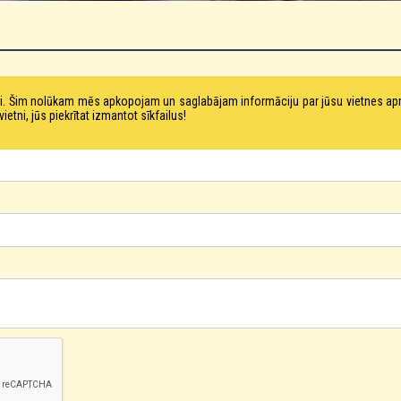
tni. Šim nolūkam mēs apkopojam un saglabājam informāciju par jūsu vietnes a
ni, jūs piekrītat izmantot sīkfailus!