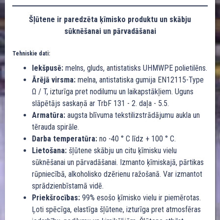
Šļūtene ir paredzēta ķīmisko produktu un skābju
sūknēšanai un pārvadāšanai
Tehniskie dati:
Iekšpusē:
melns, gluds, antistatisks UHMWPE polietilēns.
Ārējā virsma:
melna, antistatiska gumija EN12115-Type
Ω / T, izturīga pret nodilumu un laikapstākļiem. Uguns
slāpētājs saskaņā ar TrbF 131 - 2. daļa - 5.5.
Armatūra:
augsta blīvuma tekstilizstrādājumu aukla un
tērauda spirāle.
Darba temperatūra:
no -40 ° C līdz + 100 ° C.
Lietošana:
šļūtene skābju un citu ķīmisku vielu
sūknēšanai un pārvadāšanai. Izmanto ķīmiskajā, pārtikas
rūpniecībā, alkoholisko dzērienu ražošanā. Var izmantot
sprādzienbīstamā vidē.
Priekšrocības:
99% esošo ķīmisko vielu ir piemērotas.
Ļoti spēcīga, elastīga šļūtene, izturīga pret atmosfēras