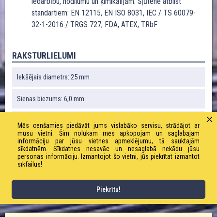
iedarbību, nodilumu un ķimikālijām. Šļūtene atbilst
standartiem: EN 12115, EN ISO 8031, IEC / TS 60079-
32-1-2016 / TRGS 727, FDA, ATEX, TRbF
RAKSTURLIELUMI
Iekšējais diametrs: 25 mm
Sienas biezums: 6,0 mm
Liekuma rādiuss: 150 mm
Mēs cenšamies piedāvāt jums vislabāko servisu, strādājot ar
mūsu vietni. Šim nolūkam mēs apkopojam un saglabājam
informāciju par jūsu vietnes apmeklējumu, tā sauktajām
Vakuums: 0,9 bāri
sīkdatnēm. Sīkdatnes nesavāc un nesaglabā nekādu jūsu
personas informāciju. Izmantojot šo vietni, jūs piekrītat izmantot
Svars: 840 g / m
sīkfailus!
Darba spiediens: 16,0 bāri
Piekrītu!