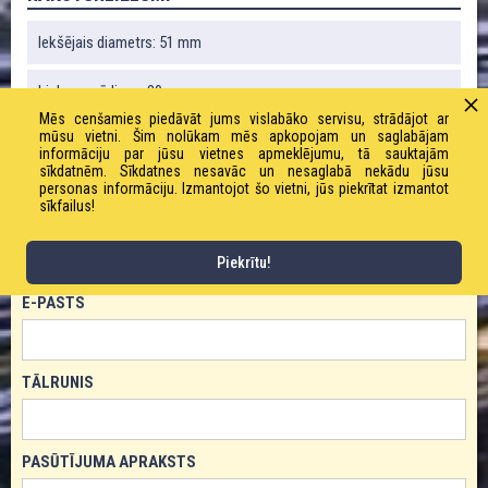
Iekšējais diametrs: 51 mm
Liekuma rādiuss: 30 mm
Mēs cenšamies piedāvāt jums vislabāko servisu, strādājot ar
mūsu vietni. Šim nolūkam mēs apkopojam un saglabājam
informāciju par jūsu vietnes apmeklējumu, tā sauktajām
sīkdatnēm. Sīkdatnes nesavāc un nesaglabā nekādu jūsu
PASŪTĪT PRODUKTU!
personas informāciju. Izmantojot šo vietni, jūs piekrītat izmantot
sīkfailus!
VĀRDS
Piekrītu!
E-PASTS
TĀLRUNIS
PASŪTĪJUMA APRAKSTS