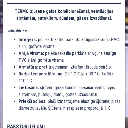
TERMO Šļūtene gaisa kondicionēšanai, ventilācijas
sistēmām, putekļiem, dūmiem, gāzes izvadīšanai.
Tehniskie dati:
Interjers:
pelēks tekstils, pārklāts ar ugunsizturīgu PVC
slāni, gofrēta virsma.
Ārējā virsma:
pelēka tekstila pārklāta ar ugunsizturīgu
PVC slāni, gofrēta virsma.
Armatūra: pret
triecieniem izturīga tērauda spirāle.
Darba temperatūra: no
-20 ° C līdz + 90 ° C, īsi līdz
110 ° C.
Lietošana:
šļūtene gaisa kondicionēšanai, ventilācijas
sistēmām, putekļu, dūmu, gāzes uzsūkšanai.
Priekšrocības:
plaši izmantojama elastīga šļūtene, plaša
diametru izvēle. Šļūtene ir saspiesta proporcijā 1: 8.
RAKSTURLIELUMI