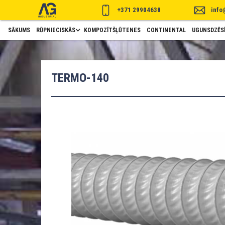
+371 29904638
info
SĀKUMS
RŪPNIECISKĀS
KOMPOZĪTŠĻŪTENES
CONTINENTAL
UGUNSDZĒSĪ
TERMO-140