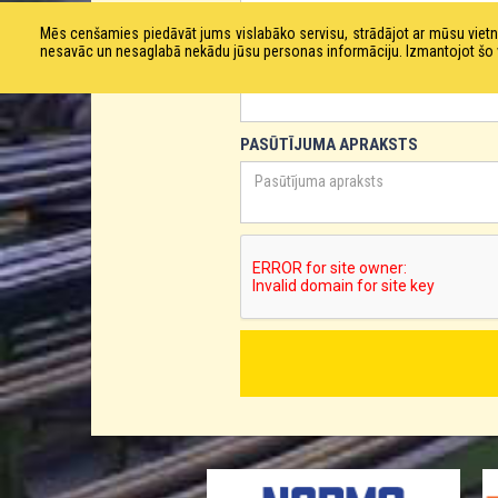
Mēs cenšamies piedāvāt jums vislabāko servisu, strādājot ar mūsu vie
nesavāc un nesaglabā nekādu jūsu personas informāciju. Izmantojot šo viet
TĀLRUNIS
PASŪTĪJUMA APRAKSTS