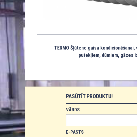
TERMO Šļūtene gaisa kondicionēšanai, v
putekļiem, dūmiem, gāzes iz
PASŪTĪT PRODUKTU!
VĀRDS
E-PASTS