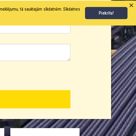
pmeklējumu, tā sauktajām sīkdatnēm. Sīkdatnes
Piekrītu!