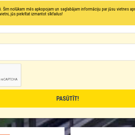
tni. Šim nolūkam mēs apkopojam un saglabājam informāciju par jūsu vietnes a
ni, jūs piekrītat izmantot sīkfailus!