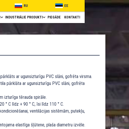
RU
EE
I
INDUSTRIĀLIE PRODUKTI
PIEGĀDE
KONTAKTI
 pārklāts ar ugunsizturīgu PVC slāni, gofrēta virsma.
ila pārklāta ar ugunsizturīgu PVC slāni, gofrēta
m izturīga tērauda spirāle.
20 ° C līdz + 90 ° C, īsi līdz 110 ° C.
kondicionēšanai, ventilācijas sistēmām, putekļu,
ntojama elastīga šļūtene, plaša diametru izvēle.