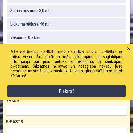
Sienas biezums: 3,0 mm
Liekuma rādiuss: 96 mm
Vakuums: 0,7 bāri
Svars: 335 g / m
Mēs cenšamies piedāvāt jums vislabāko servisu, strādājot ar
mūsu vietni. Šim nolūkam mēs apkopojam un saglabājam
informāciju par jūsu vietnes apmeklējumu, tā sauktajām
Darba spiediens: 5,0 bāri
sīkdatnēm. Sīkdatnes nesavāc un nesaglabā nekādu jūsu
personas informāciju. Izmantojot šo vietni, jūs piekrītat izmantot
sīkfailus!
PASŪTĪT PRODUKTU!
Piekrītu!
VĀRDS
E-PASTS