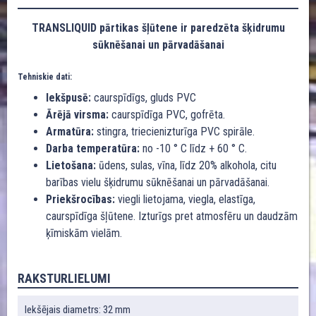
TRANSLIQUID pārtikas šļūtene ir paredzēta šķidrumu
sūknēšanai un pārvadāšanai
Tehniskie dati:
Iekšpusē:
caurspīdīgs, gluds PVC
Ārējā virsma:
caurspīdīga PVC, gofrēta.
Armatūra:
stingra, triecienizturīga PVC spirāle.
Darba temperatūra:
no -10 ° C līdz + 60 ° C.
Lietošana:
ūdens, sulas, vīna, līdz 20% alkohola, citu
barības vielu šķidrumu sūknēšanai un pārvadāšanai.
Priekšrocības:
viegli lietojama, viegla, elastīga,
caurspīdīga šļūtene. Izturīgs pret atmosfēru un daudzām
ķīmiskām vielām.
RAKSTURLIELUMI
Iekšējais diametrs: 32 mm