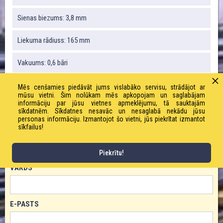
Sienas biezums: 3,8 mm
Liekuma rādiuss: 165 mm
Vakuums: 0,6 bāri
Svars: 700 g / m
Mēs cenšamies piedāvāt jums vislabāko servisu, strādājot ar
mūsu vietni. Šim nolūkam mēs apkopojam un saglabājam
informāciju par jūsu vietnes apmeklējumu, tā sauktajām
Darba spiediens: 4,0 bāri
sīkdatnēm. Sīkdatnes nesavāc un nesaglabā nekādu jūsu
personas informāciju. Izmantojot šo vietni, jūs piekrītat izmantot
sīkfailus!
PASŪTĪT PRODUKTU!
Piekrītu!
VĀRDS
E-PASTS