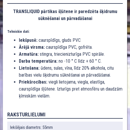
TRANSLIQUID pārtikas šļūtene ir paredzēta šķidrumu
sūknēšanai un pārvadāšanai
Tehniskie dati:
Iekšpusē:
caurspīdīgs, gluds PVC
Ārējā virsma:
caurspīdīga PVC, gofrēta.
Armatūra:
stingra, triecienizturīga PVC spirāle.
Darba temperatūra:
no -10 ° C līdz + 60 ° C.
Lietošana:
ūdens, sulas, vīna, līdz 20% alkohola, citu
barības vielu šķidrumu sūknēšanai un pārvadāšanai.
Priekšrocības:
viegli lietojama, viegla, elastīga,
caurspīdīga šļūtene. Izturīgs pret atmosfēru un daudzām
ķīmiskām vielām.
RAKSTURLIELUMI
Iekšējais diametrs: 55mm