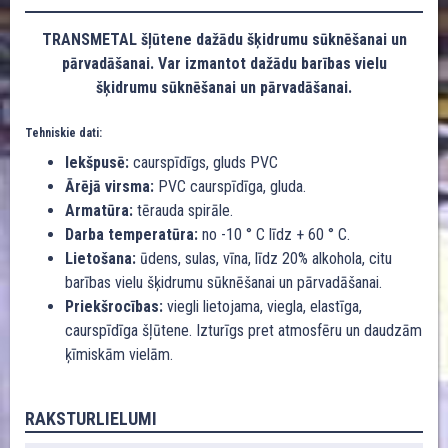
TRANSMETAL šļūtene dažādu šķidrumu sūknēšanai un
pārvadāšanai. Var izmantot dažādu barības vielu
šķidrumu sūknēšanai un pārvadāšanai.
Tehniskie dati:
Iekšpusē:
caurspīdīgs, gluds PVC
Ārējā virsma:
PVC caurspīdīga, gluda.
Armatūra:
tērauda spirāle.
Darba temperatūra:
no -10 ° C līdz + 60 ° C.
Lietošana:
ūdens, sulas, vīna, līdz 20% alkohola, citu
barības vielu šķidrumu sūknēšanai un pārvadāšanai.
Priekšrocības:
viegli lietojama, viegla, elastīga,
caurspīdīga šļūtene. Izturīgs pret atmosfēru un daudzām
ķīmiskām vielām.
RAKSTURLIELUMI