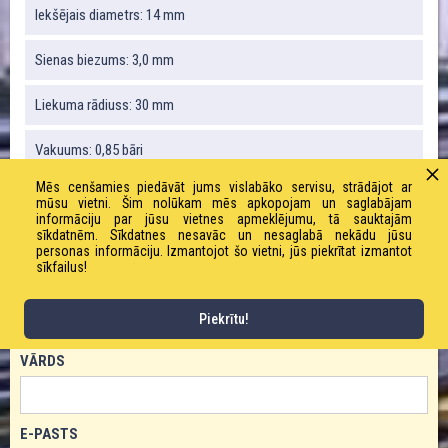
Iekšējais diametrs: 14 mm
Sienas biezums: 3,0 mm
Liekuma rādiuss: 30 mm
Vakuums: 0,85 bāri
Mēs cenšamies piedāvāt jums vislabāko servisu, strādājot ar
Svars: 200 g / m
mūsu vietni. Šim nolūkam mēs apkopojam un saglabājam
informāciju par jūsu vietnes apmeklējumu, tā sauktajām
sīkdatnēm. Sīkdatnes nesavāc un nesaglabā nekādu jūsu
Darba spiediens: 6,0 bāri
personas informāciju. Izmantojot šo vietni, jūs piekrītat izmantot
sīkfailus!
PASŪTĪT PRODUKTU!
Piekrītu!
VĀRDS
E-PASTS