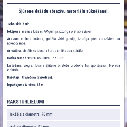
Šļūtene dažādu abrazīvu materiālu sūknēšanai.
Tehniskie dati:
Iekšpuse:
melnas krāsas
NR
gumija, izturīga pret abrazīviem.
Ārpuse:
melnas krāsas, gofrēta
SBR
gumija, izturīga pret abrazīviem un
novecošanos.
Armatūra:
sintētisks tekstila kords un tērauda spirāle.
Darba temperatūra:
no ‒30°C līdz +90°C.
Lietošana:
viegla, lokana šļūtene birstošu produktu transportēšanai. Nevada
elektrību.
Ražotājs:
Trelleborg
(Zviedrija).
Iepakojuma izmērs: 12 m.
RAKSTURLIELUMI
Iekšējais diametrs: 76 mm
Ārējais diametrs: 91 mm