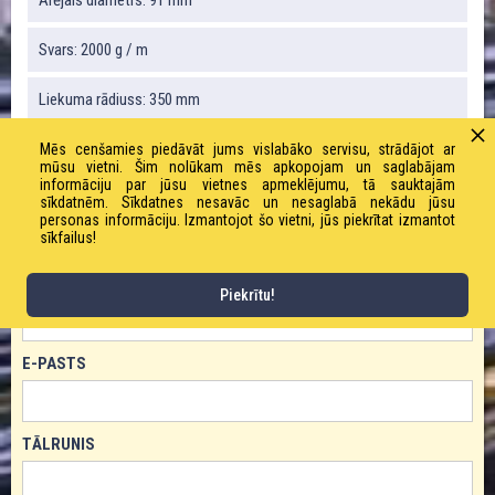
Svars: 2000 g / m
Liekuma rādiuss: 350 mm
Vakuums: 90%
Mēs cenšamies piedāvāt jums vislabāko servisu, strādājot ar
mūsu vietni. Šim nolūkam mēs apkopojam un saglabājam
informāciju par jūsu vietnes apmeklējumu, tā sauktajām
sīkdatnēm. Sīkdatnes nesavāc un nesaglabā nekādu jūsu
personas informāciju. Izmantojot šo vietni, jūs piekrītat izmantot
PASŪTĪT PRODUKTU!
sīkfailus!
VĀRDS
Piekrītu!
E-PASTS
TĀLRUNIS