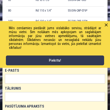
65
Rd 95 x 1/6“
SS-DIN-CAP-063*
80
Rd 110 x 1/4“
SS-DIN-CAP-076*
100
Rd 130 x 1/4″
SS-DIN-CAP-102*
Mēs cenšamies piedāvāt jums vislabāko servisu, strādājot ar
mūsu vietni. Šim nolūkam mēs apkopojam un saglabājam
informāciju par jūsu vietnes apmeklējumu, tā sauktajām
sīkdatnēm. Sīkdatnes nesavāc un nesaglabā nekādu jūsu
PASŪTĪT PRODUKTU!
personas informāciju. Izmantojot šo vietni, jūs piekrītat izmantot
sīkfailus!
VĀRDS
Piekrītu!
E-PASTS
TĀLRUNIS
PASŪTĪJUMA APRAKSTS