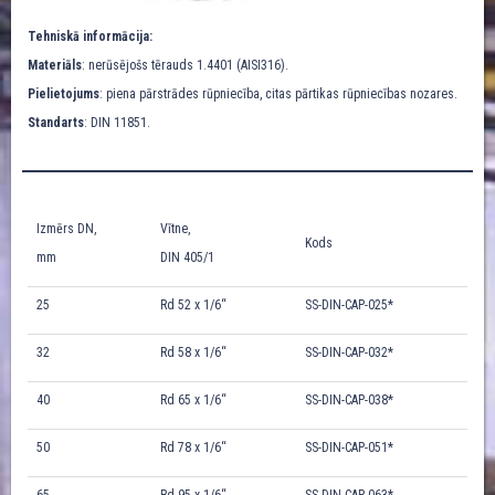
Tehniskā informācija:
Materiāls
: nerūsējošs tērauds 1.4401 (AISI316).
Pielietojums
: piena pārstrādes rūpniecība, citas pārtikas rūpniecības nozares.
Standarts
: DIN 11851.
Izmērs DN,
Vītne,
Kods
mm
DIN 405/1
25
Rd 52 x 1/6“
SS-DIN-CAP-025*
32
Rd 58 x 1/6“
SS-DIN-CAP-032*
40
Rd 65 x 1/6“
SS-DIN-CAP-038*
50
Rd 78 x 1/6“
SS-DIN-CAP-051*