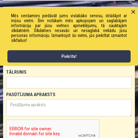
PASŪTĪT PRODUKTU!
Mēs cenšamies piedāvāt jums vislabāko servisu, strādājot ar
mūsu vietni. Šim nolūkam mēs apkopojam un saglabājam
informāciju par jūsu vietnes apmeklējumu, tā sauktajām
VĀRDS
sīkdatnēm. Sīkdatnes nesavāc un nesaglabā nekādu jūsu
personas informāciju. Izmantojot šo vietni, jūs piekrītat izmantot
sīkfailus!
E-PASTS
Piekrītu!
TĀLRUNIS
PASŪTĪJUMA APRAKSTS