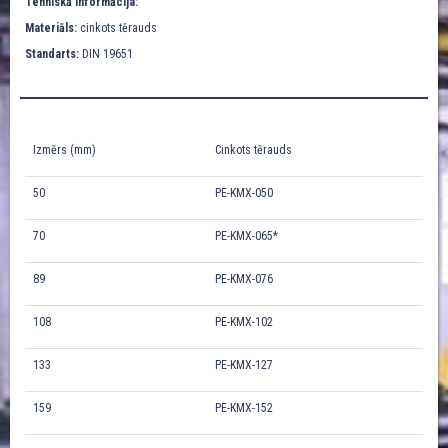
Tehniskā informācija:
Materiāls:
cinkots tērauds
Standarts:
DIN 19651
Izmērs (mm)
Cinkots tērauds
50
PE-KMX-050
70
PE-KMX-065*
89
PE-KMX-076
108
PE-KMX-102
133
PE-KMX-127
159
PE-KMX-152